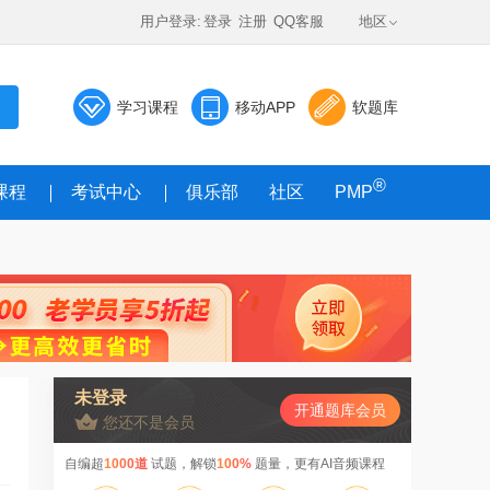
用户登录:
登录
注册
QQ客服
地区
学习课程
移动APP
软题库
®
课程
考试中心
俱乐部
社区
PMP
未登录
开通题库会员
您还不是会员
自编超
1000道
试题，解锁
100%
题量，更有AI音频课程