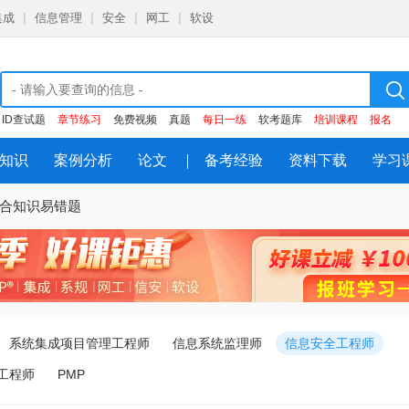
集成
|
信息管理
|
安全
|
网工
|
软设
ID查试题
章节练习
免费视频
真题
每日一练
软考题库
培训课程
报名
知识
案例分析
论文
备考经验
资料下载
学习
综合知识易错题
系统集成项目管理工程师
信息系统监理师
信息安全工程师
工程师
PMP