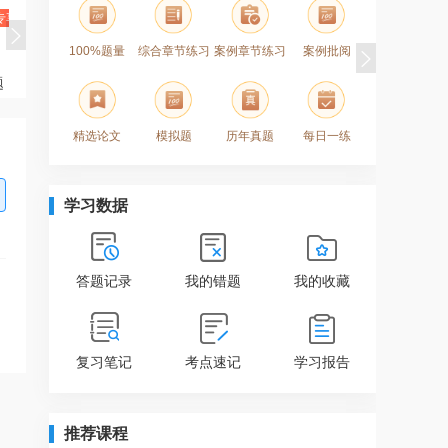
P专享
100%题量
综合章节练习
案例章节练习
案例批阅
月度模
题
模考大赛
精选论文
模拟题
历年真题
每日一练
考点及资
学习数据
答题记录
我的错题
我的收藏
复习笔记
考点速记
学习报告
推荐课程