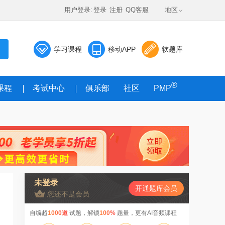
用户登录:
登录
注册
QQ客服
地区
学习课程
移动APP
软题库
®
课程
考试中心
俱乐部
社区
PMP
未登录
开通题库会员
您还不是会员
自编超
1000道
试题，解锁
100%
题量，更有AI音频课程