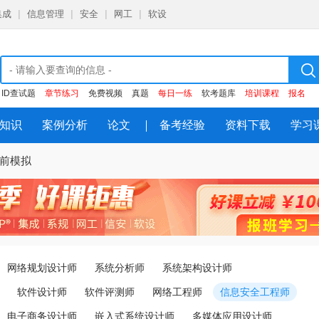
集成
|
信息管理
|
安全
|
网工
|
软设
ID查试题
章节练习
免费视频
真题
每日一练
软考题库
培训课程
报名
知识
案例分析
论文
备考经验
资料下载
学习
考前模拟
网络规划设计师
系统分析师
系统架构设计师
软件设计师
软件评测师
网络工程师
信息安全工程师
电子商务设计师
嵌入式系统设计师
多媒体应用设计师