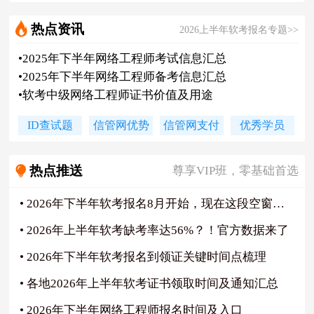
•
2025年下半年网络工程师考试信息汇总
•
2025年下半年网络工程师备考信息汇总
热点资讯
2026上半年软考报名专题>>
•
软考中级网络工程师证书价值及用途
•
软考网络工程师考试通过率/难度
•
信管网2026年上半年网络工程师课程
•
2026年下半年网络工程师课程计划表
•
信管网网络工程师畅学班
尊享VIP班，零基础首选
ID查试题
信管网优势
信管网支付
优秀学员
•
软考中级网络工程师试题刷题中心
大咖好课免费试学
•
信管网2025年网络工程师直播培训课程
历年高频考点汇总
热点推送
尊享VIP班，零基础首选
•
网络工程师每日一练、章节练习
大咖好课免费试学
•
网络工程师历年真题答案解析及下载
历年高频考点汇总
• 2026年下半年软考报名8月开始，现在这段空窗期能干什么？
•
2026年上半年网络工程师领证时间
•
2026年上半年网络工程师合格标准
• 2026年上半年软考缺考率达56%？！官方数据来了
•
2026年上半年网络工程师成绩复查通知
• 2026年下半年软考报名到领证关键时间点梳理
• 各地2026年上半年软考证书领取时间及通知汇总
• 2026年下半年网络工程师报名时间及入口