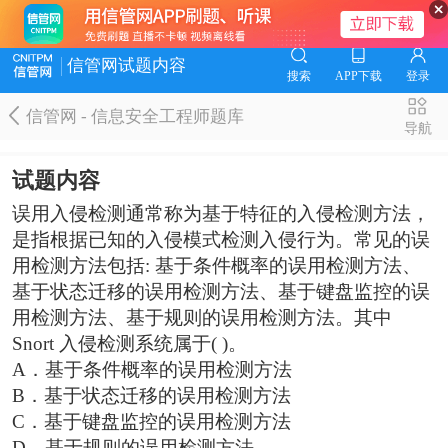
信管网试题内容
搜索
APP下载
登录
信管网 - 信息安全工程师题库
导航
试题内容
误用入侵检测通常称为基于特征的入侵检测方法，
是指根据已知的入侵模式检测入侵行为。常见的误
用检测方法包括: 基于条件概率的误用检测方法、
基于状态迁移的误用检测方法、基于键盘监控的误
用检测方法、基于规则的误用检测方法。其中
Snort 入侵检测系统属于( )。
A．基于条件概率的误用检测方法
B．基于状态迁移的误用检测方法
C．基于键盘监控的误用检测方法
D．基于规则的误用检测方法