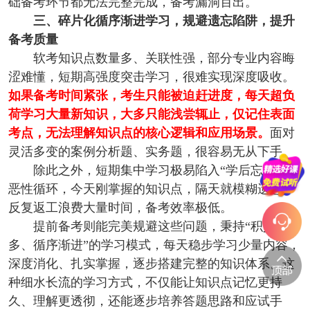
础备考环节都无法完整完成，备考漏洞百出。
三、碎片化循序渐进学习，规避遗忘陷阱，提升
备考质量
软考知识点数量多、关联性强，部分专业内容晦
涩难懂，短期高强度突击学习，很难实现深度吸收。
如果备考时间紧张，考生只能被迫赶进度，每天超负
荷学习大量新知识，大多只能浅尝辄止，仅记住表面
考点，无法理解知识点的核心逻辑和应用场景。
面对
灵活多变的案例分析题、实务题，很容易无从下手。
除此之外，短期集中学习极易陷入“学后忘前”的
恶性循环，今天刚掌握的知识点，隔天就模糊遗忘，
反复返工浪费大量时间，备考效率极低。
提前备考则能完美规避这些问题，秉持“积少成
多、循序渐进”的学习模式，每天稳步学习少量内容，
深度消化、扎实掌握，逐步搭建完整的知识体系。这
种细水长流的学习方式，不仅能让知识点记忆更持
久、理解更透彻，还能逐步培养答题思路和应试手