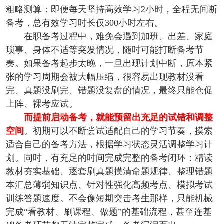
粗略测算：即便每天坚持高效学习2小时，全程无间断
备考，总有效学习时长仅300小时左右。
在职备考过程中，难免会遇到加班、出差、家庭
琐事、身体不适等突发情况，随时可能打断备考节
奏。如果备考起步太晚，一旦出现计划中断，原本紧
张的学习周期会被大幅压缩，很容易出现教材没看
完、真题没刷完、错题没复盘的情况，最终只能仓促
上阵、裸考应试。
而提前启动备考，就能预留出充足的试错和调整
空间
。初期可以不断尝试适配自己的学习节奏，摸索
适合自己的备考方法，根据学习状态灵活调整学习计
划。同时，有充足的时间完成完整的备考闭环：精读
教材夯实基础、逐套刷真题摸清命题规律、整理错题
本汇总薄弱知识点、针对性强化高频考点、模拟考试
训练答题速度。不会像短期突击考生那样，只能机械
完成“看教材、刷课程、做题”的基础流程，甚至连基