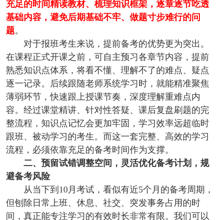
充足的时间精读教材、梳理知识框架，逐章逐节吃透
基础内容，避免后期基础不牢、做题寸步难行的问
题
。
对于报班考生来说，提前备考的优势更为突出。
在课程正式开课之前，可自主预习各章节内容，提前
熟悉知识点体系，将看不懂、理解不了的难点、疑点
逐一记录。后续跟随老师系统学习时，就能精准聚焦
薄弱环节，快速跟上授课节奏，深度理解重难点内
容。经过课堂精讲、针对性答疑、课后复盘刷题的完
整流程，知识点记忆会更加牢固，学习效率远超临时
跟班、被动学习的考生。而这一套完整、高效的学习
流程，必须依靠充足的备考时间作为支撑。
二、预留试错调整空间，灵活优化备考计划，规
避备考风险
从当下到10月考试，看似有近5个月的备考周期，
但刨除日常上班、休息、社交、突发事务占用的时
间，真正能专注学习的有效时长非常有限。我们可以