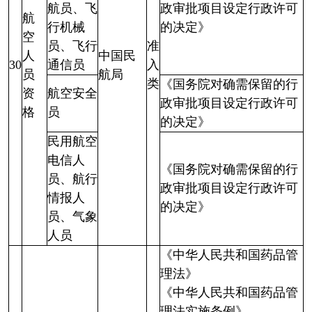
航员、飞
政审批项目设定行政许可
航
行机械
的决定》
空
员、飞行
准
人
中国民
30
通信员
入
员
航局
类
《国务院对确需保留的行
资
航空安全
政审批项目设定行政许可
格
员
的决定》
民用航空
电信人
《国务院对确需保留的行
员、航行
政审批项目设定行政许可
情报人
的决定》
员、气象
人员
《中华人民共和国药品管
理法》
《中华人民共和国药品管
理法实施条例》