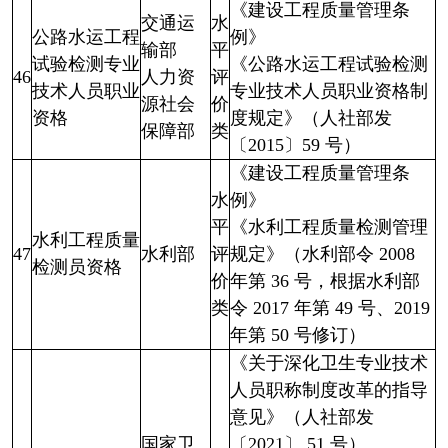
《建设工程质量管理条
交通运
水
公路水运工程
例》
输部
平
试验检测专业
《公路水运工程试验检测
46
人力资
评
技术人员职业
专业技术人员职业资格制
源社会
价
资格
度规定》（人社部发
保障部
类
〔2015〕59 号）
《建设工程质量管理条
水
例》
平
《水利工程质量检测管理
水利工程质量
47
水利部
评
规定》（水利部令 2008
检测员资格
价
年第 36 号，根据水利部
类
令 2017 年第 49 号、2019
年第 50 号修订）
《关于深化卫生专业技术
人员职称制度改革的指导
意见》（人社部发
国家卫
〔2021〕 51 号）