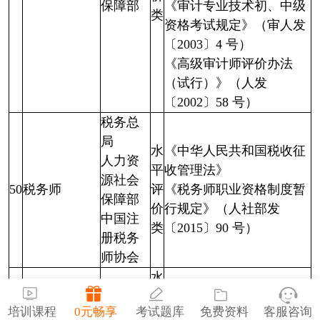
保障部
《审计专业技术初、中级
类
资格考试规定》（审人发
〔2003〕4 号）
《高级审计师评价办法
（试行）》（人发
〔2002〕58 号）
税务总
局
水
《中华人民共和国税收征
人力资
平
收管理法》
源社会
50
税务师
评
《税务师职业资格制度暂
保障部
价
行规定》（人社部发
中国注
类
〔2015〕90 号）
册税务
师协会
水
平
认证人员职业
市场监
《中华人民共和国认证认
培训课程
0元畅享
考试题库
免费资料
客服咨询
51
评