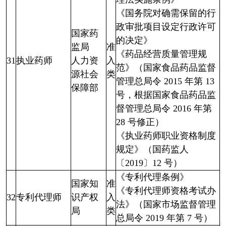
《国务院对确需保留的行
政审批项目设定行政许可
国家药
的决定》
监局
准
《药品经营质量管理规
31
执业药师
人力资
入
范》（国家食品药品监督
源社会
类
管理总局令 2015 年第 13
保障部
号，根据国家食品药品监
督管理总局令 2016 年第
28 号修正）
《执业药师职业资格制度
规定》（国药监人
〔2019〕12 号）
《专利代理条例》
国家知
准
《专利代理师资格考试办
32
专利代理师
识产权
入
法》（国家市场监督管理
局
类
总局令 2019 年第 7 号）