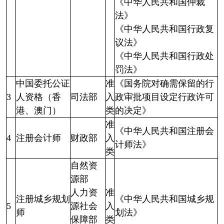
《中华人民共和国仲裁
法》
《中华人民共和国行政复
议法》
《中华人民共和国行政处
罚法》
中国委托公证
准
《国务院对确需保留的行
3
人资格（香
司法部
入
政审批项目设定行政许可
港、澳门）
类
的决定》
准
《中华人民共和国注册会
4
注册会计师
财政部
入
计师法》
类
自然资
源部
人力资
准
注册城乡规划
《中华人民共和国城乡规
5
源社会
入
师
划法》
保障部
类