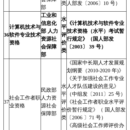
类
人部发〔2006〕10 号）
部
工业和
水
信息化
《计算机技术与软件专业
计算机技术与
平
部 人力
技术资格（水平）考试暂
36
软件专业技术
评
资源社
行规定》（国人部发
资格
价
会保障
〔2003〕 39 号）
类
部
《国家中长期人才发展规
划纲要（2010-2020 年)》
《关于加强社会工作专业
水
人才队伍建设的意见》
民政部
平
（中组发〔2011〕25 号）
社会工作者职
人力资
37
评
《社会工作者职业水平评
业资格
源社会
价
价暂行规定》（ 国人部发
保障部
类
〔2006 〕71 号）
《高级社会工作师评价办