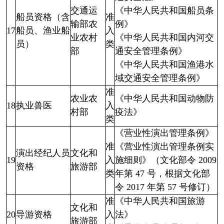
交通运
《中华人民共和国船员条
船员资格（含
准
输部农
例》
17
船员、渔业船
入
业农村
《中华人民共和国内河交
员）
类
部
通安全管理条例》
《中华人民共和国渔港水
域交通安全管理条例》
准
农业农
《中华人民共和国动物防
18
执业兽医
入
村部
疫法》
类
《营业性演出管理条例》
准
《营业性演出管理条例实
演出经纪人员
文化和
19
入
施细则》（文化部令 2009
资格
旅游部
类
年第 47 号，根据文化部
令 2017 年第 57 号修订）
准
《中华人民共和国旅游
文化和
20
导游资格
入
法》
旅游部