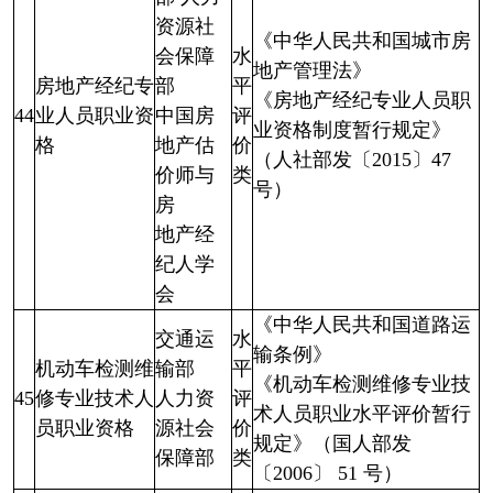
资源社
《中华人民共和国城市房
会保障
水
地产管理法》
房地产经纪专
部
平
《房地产经纪专业人员职
44
业人员职业资
中国房
评
业资格制度暂行规定》
格
地产估
价
（人社部发〔2015〕47
价师与
类
号）
房
地产经
纪人学
会
《中华人民共和国道路运
交通运
水
输条例》
机动车检测维
输部
平
《机动车检测维修专业技
45
修专业技术人
人力资
评
术人员职业水平评价暂行
员职业资格
源社会
价
规定》（国人部发
保障部
类
〔2006〕 51 号）