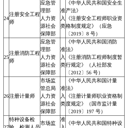
应急管
《中华人民共和国安全生
理部
准
产法》
注册安全工程
24
人力资
入
《注册安全工程师职业资
师
源社会
类
格制度规定》（应急
保障部
〔2019〕8 号）
应急管
《中华人民共和国消防
理部
准
法》
注册消防工程
25
人力资
入
《注册消防工程师制度暂
师
源社会
类
行规定》（人社部发
保障部
〔2012〕56 号）
市场监
《中华人民共和国计量
管总局
准
法》
26
注册计量师
人力资
入
《注册计量师职业资格制
源社会
类
度规定》（国市监计量
保障部
〔2019〕197 号）
特种设备检
准
市场监
《中华人民共和国特种设
27
验、检测人员
入