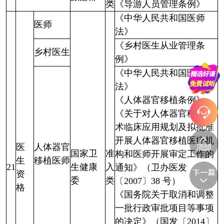
类
《导游人员管理条例》
《中华人民共和国医师
医师
法》
《乡村医生从业管理条
乡村医生
例》
《中华人民共和国医师
法》
《人体器官移植条例》
《关于对人体器官移植技
术临床应用规划及拟批准
开展人体器官移植医疗机
医
人体器官
国家卫
准
构和医师开展审定工作的
生
移植医师
21
生健康
入
通知》（卫办医发
资
委
类
〔2007〕38 号）
格
《国务院关于取消和调整
一批行政审批项目等事项
的决定》（国发〔2014〕