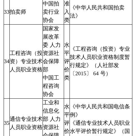
中国拍
准
《中华人民共和国拍卖
33
拍卖师
卖行业
入
法》
协会
类
国家发
展改革
委 人力
水
《工程咨询（投资）专业
工程咨询（投
资源社
平
技术人员职业资格制度暂
34
资）专业技术
会保障
评
行规定》（人社部发
人员职业资格
部
价
〔2015〕 64 号）
中国工
类
程咨询
协会
工业和
水
《中华人民共和国电信条
信息化
平
例》
通信专业技术
部 人力
35
评
《通信专业技术人员职业
人员职业资格
资源社
价
水平评价暂行规定》（国
会保障