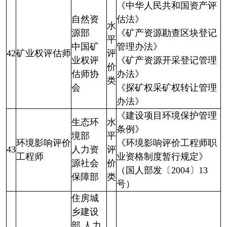
《中华人民共和国资产评
自然资
估法》
水
源部
《矿产资源勘查区块登记
平
中国矿
管理办法》
42
矿业权评估师
评
业权评
《矿产资源开采登记管理
价
估师协
办法》
类
会
《探矿权采矿权转让管理
办法》
《建设项目环境保护管理
生态环
水
条例》
境部
平
环境影响评价
《环境影响评价工程师职
43
人力资
评
工程师
业资格制度暂行规定》
源社会
价
（国人部发〔2004〕13
保障部
类
号）
住房城
乡建设
部 人力