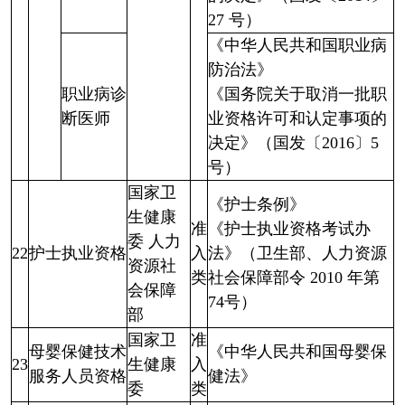
27 号）
《中华人民共和国职业病
防治法》
职业病诊
《国务院关于取消一批职
断医师
业资格许可和认定事项的
决定》（国发〔2016〕5
号）
国家卫
《护士条例》
生健康
准
《护士执业资格考试办
委 人力
22
护士执业资格
入
法》（卫生部、人力资源
资源社
类
社会保障部令 2010 年第
会保障
74号）
部
国家卫
准
母婴保健技术
《中华人民共和国母婴保
23
生健康
入
服务人员资格
健法》
委
类