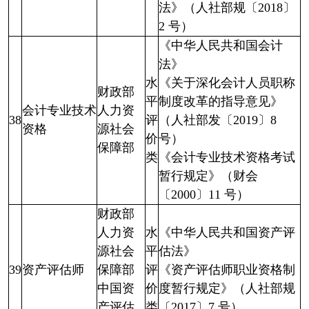
法》（人社部规〔2018〕
2 号）
《中华人民共和国会计
法》
水
《关于深化会计人员职称
财政部
平
制度改革的指导意见》
会计专业技术
人力资
38
评
（人社部发〔2019〕8
资格
源社会
价
号）
保障部
类
《会计专业技术资格考试
暂行规定》（财会
〔2000〕11 号）
财政部
人力资
水
《中华人民共和国资产评
源社会
平
估法》
39
资产评估师
保障部
评
《资产评估师职业资格制
中国资
价
度暂行规定》（人社部规
产评估
类
〔2017〕7 号）