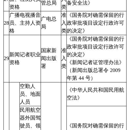
管总局
备安全法》
资格
类
广播电视播音
准
《国务院对确需保留的行
广电总
28
员、主持人资
入
政审批项目设定行政许可
局
格
类
的决定》
《国务院对确需保留的行
政审批项目设定行政许可
国家新
准
新闻记者职业
的决定》
29
闻出版
入
资格
《新闻记者证管理办法》
署
类
（新闻出版总署令 2009
年第 44 号）
空勤人
《中华人民共和国民用航
员、地面
空法》
人员
民用航空
器外国驾
驶员、领
《国务院对确需保留的行