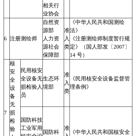
相关行
业协会
自然资
《中华人民共和国测绘
源部
准
法》
6
注册测绘师
人力资
入
《注册测绘师制度暂行规
源社会
类
定》（国人部发〔2007〕
保障部
14 号）
核
民用核安
安
准
全设备无
生态环
《民用核安全设备监督管
全
入
损检验人
境部
理条例》
设
类
员
备
无
7
损
国防科技
检
工业军用
准
验
国防科
《中华人民共和国核安全