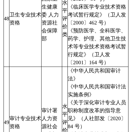
水
生健康
《临床医学专业技术资格
平
卫生专业技术
委 人力
考试暂行规定》（卫人发
48
评
资格
资源社
〔2000〕462 号）
价
会保障
《预防医学、全科医学、
类
部
药学、护理、其他卫生技
术等专业技术资格考试暂
行规定》（卫人发
〔2001〕164 号）
《中华人民共和国审计
法》
《中华人民共和国审计法
实施条例》
《关于深化审计专业人员
水
审计署
职称制度改革的指导意
平
审计专业技术
人力资
见》（人社部发〔2020〕
49
评
资格
源社会
84 号）
价