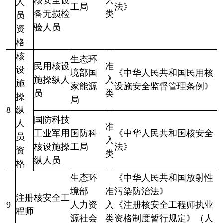
核安全设
入
人
工局
法》
备无损检
类
员
验人员
资
格
核
生态环
民用核设
准
设
境部国
《中华人民共和国民用核
施操纵人
入
施
家能源
设施安全监督管理条例》
员
类
操
局
8
纵
国防科技
人
准
工业军用
国防科
《中华人民共和国核安全
员
入
核设施操
工局
法》
资
类
纵人员
格
生态环
《中华人民共和国放射性
境部
准
污染防治法》
注册核安全工
9
人力资
入
《注册核安全工程师执业
程师
源社会
类
资格制度暂行规定》（人