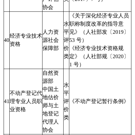
协会
《关于深化经济专业人员
水
职称制度改革的指导意
人力资
平
见》（人社部发〔2019〕
经济专业技术
40
源社会
评
53 号）
资格
保障部
价
《经济专业技术资格规
类
定》（人社部规〔2020〕
1 号）
自然资
源部
水
中国土
不动产登记代
平
地估价
41
理专业人员职
评
《不动产登记暂行条例》
师与土
业资格
价
地登记
类
代理人
协会