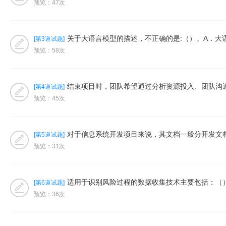
预览：47次
关于大语言模型的描述，不正确的是:（）。A．大语
[第3道试题]
预览：58次
结束项目时，团队希望通过分析资源投入、团队沟通频
[第4道试题]
预览：45次
对于信息系统开发项目来说，其文档一般分开发文档、
[第5道试题]
预览：31次
适用于识别风险过程的数据收集技术主要包括：（）。
[第6道试题]
预览：36次