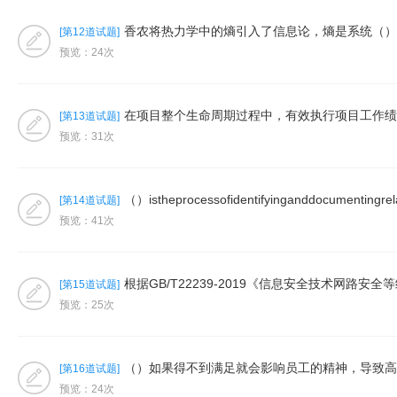
香农将热力学中的熵引入了信息论，熵是系统（）的度
[第12道试题]
预览：24次
在项目整个生命周期过程中，有效执行项目工作绩效域
[第13道试题]
预览：31次
（）istheprocessofidentifyinganddocumentingrel
[第14道试题]
预览：41次
根据GB/T22239-2019《信息安全技术网路
[第15道试题]
预览：25次
（）如果得不到满足就会影响员工的精神，导致高缺勤
[第16道试题]
预览：24次