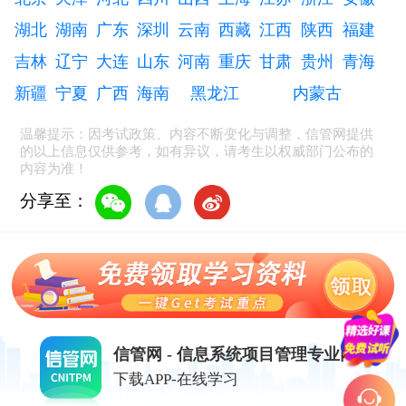
湖北
湖南
广东
深圳
云南
西藏
江西
陕西
福建
吉林
辽宁
大连
山东
河南
重庆
甘肃
贵州
青海
新疆
宁夏
广西
海南
黑龙江
内蒙古
温馨提示：因考试政策、内容不断变化与调整，信管网提供
的以上信息仅供参考，如有异议，请考生以权威部门公布的
内容为准！
分享至：
信管网 - 信息系统项目管理专业网站
下载APP-在线学习