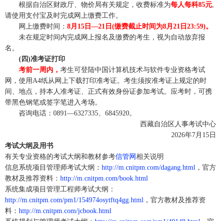
根据自治区财政厅、物价局有关规定，收费标准为
每人每科85元
,
请使用支付宝及时完成网上缴费工作。
网上缴费时间：
8月15日—21日(缴费截止时间为8月21日23:59)。
未在规定时间内完成网上报名及缴费的考生，视为自动放弃报
名。
(四)准考证打印
考前一周内，
考生可登陆中国计算机技术与软件专业资格考试
网，使用A4纸从网上下载打印准考证。考生须按准考证上规定的时
间、地点，持本人准考证、正式有效身份证参加考试。应考时，可携
带黑色钢笔或签字笔进入考场。
咨询电话：0891—6327335、6845920。
西藏自治区人事考试中心
2026年7月15日
考试大纲及用书
有关专业资格的考试大纲和教材参考
信管网
相关说明
信息系统项目管理师考试大纲：
http://m.cnitpm.com/dagang.html
，官方
教材及推荐资料：
http://m.cnitpm.com/book.html
系统集成项目管理工程师考试大纲：
http://m.cnitpm.com/pm1/154974osytftq4gg.html
，官方教材及推荐资
料：
http://m.cnitpm.com/jcbook.html