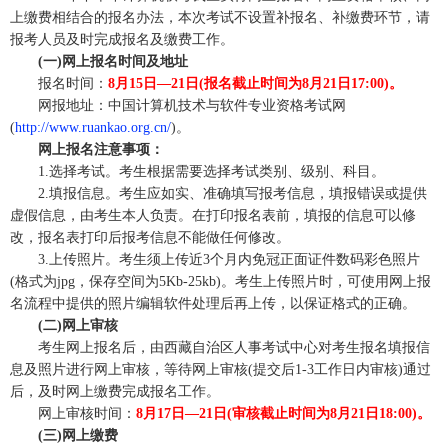
上缴费相结合的报名办法，本次考试不设置补报名、补缴费环节，请
报考人员及时完成报名及缴费工作。
(一)网上报名时间及地址
报名时间：
8月15日—21日(报名截止时间为8月21日17:00)。
网报地址：中国计算机技术与软件专业资格考试网
(
http://www.ruankao.org.cn/
)。
网上报名注意事项：
1.选择考试。考生根据需要选择考试类别、级别、科目。
2.填报信息。考生应如实、准确填写报考信息，填报错误或提供
虚假信息，由考生本人负责。在打印报名表前，填报的信息可以修
改，报名表打印后报考信息不能做任何修改。
3.上传照片。考生须上传近3个月内免冠正面证件数码彩色照片
(格式为jpg，保存空间为5Kb-25kb)。考生上传照片时，可使用网上报
名流程中提供的照片编辑软件处理后再上传，以保证格式的正确。
(二)网上审核
考生网上报名后，由西藏自治区人事考试中心对考生报名填报信
息及照片进行网上审核，等待网上审核(提交后1-3工作日内审核)通过
后，及时网上缴费完成报名工作。
网上审核时间：
8月17日—21日(审核截止时间为8月21日18:00)。
(三)网上缴费