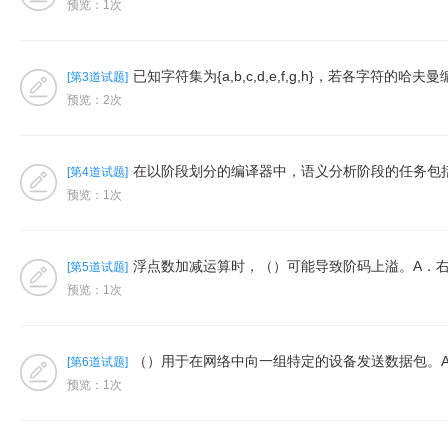
预览：1次
已知字符集为{a,b,c,d,e,f,g,h}，若各字符的
[第3道试题]
预览：2次
在以阶段划分的编译器中，语义分析阶段的任务包括（
[第4道试题]
预览：1次
浮点数加减运算时，（）可能导致阶码上溢。A．右
[第5道试题]
预览：1次
（）用于在网络中向一组特定的设备发送数据包。A
[第6道试题]
预览：1次