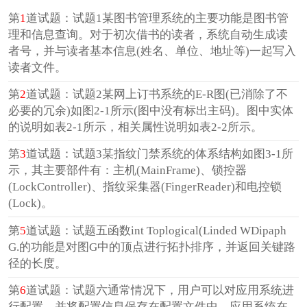
第
1
道试题：试题1某图书管理系统的主要功能是图书管
理和信息查询。对于初次借书的读者，系统自动生成读
者号，并与读者基本信息(姓名、单位、地址等)一起写入
读者文件。
第
2
道试题：试题2某网上订书系统的E-R图(已消除了不
必要的冗余)如图2-1所示(图中没有标出主码)。图中实体
的说明如表2-1所示，相关属性说明如表2-2所示。
第
3
道试题：试题3某指纹门禁系统的体系结构如图3-1所
示，其主要部件有：主机(MainFrame)、锁控器
(LockController)、指纹采集器(FingerReader)和电控锁
(Lock)。
第
5
道试题：试题五函数int Toplogical(Linded WDipaph
G.的功能是对图G中的顶点进行拓扑排序，并返回关键路
径的长度。
第
6
道试题：试题六通常情况下，用户可以对应用系统进
行配置，并将配置信息保存在配置文件中。应用系统在