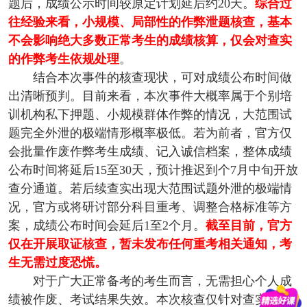
题后，成绩公示时间较原定计划延后约20天。
综合过
往经验来看，小规模、局部性的作弊泄题核查，基本
不会影响绝大多数正常考生的成绩核算，仅会对查实
的作弊考生依规处理
。
结合本次事件的核查现状，可对成绩公布时间做
出清晰预判。目前来看，本次事件大概率属于个别培
训机构私下押题、小规模群体作弊的情况，大范围试
题完全外泄的极端情形概率极低。若为前者，官方仅
会批量作废作弊考生成绩、记入诚信档案，整体成绩
公布时间将延后15至30天，预计推迟到个7月中旬开放
查分通道。若后续查实出现大范围试题外泄的极端情
况，官方或将研讨部分科目重考、调整合格标准等方
案，成绩公布时间会延后1至2个月。
截至目前，官方
仅在开展取证核查，暂未发布任何重考相关通知，考
生无需过度恐慌。
对于广大正常备考的考生而言，无需担心个人成
绩被作废、考试结果失效。本次核查仅针对查实存在