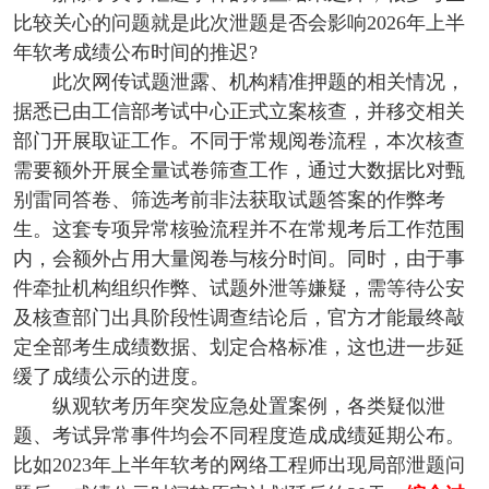
比较关心的问题就是此次泄题是否会影响2026年上半
年软考成绩公布时间的推迟?
此次网传试题泄露、机构精准押题的相关情况，
据悉已由工信部考试中心正式立案核查，并移交相关
部门开展取证工作。不同于常规阅卷流程，本次核查
需要额外开展全量试卷筛查工作，通过大数据比对甄
别雷同答卷、筛选考前非法获取试题答案的作弊考
生。这套专项异常核验流程并不在常规考后工作范围
内，会额外占用大量阅卷与核分时间。同时，由于事
件牵扯机构组织作弊、试题外泄等嫌疑，需等待公安
及核查部门出具阶段性调查结论后，官方才能最终敲
定全部考生成绩数据、划定合格标准，这也进一步延
缓了成绩公示的进度。
纵观软考历年突发应急处置案例，各类疑似泄
题、考试异常事件均会不同程度造成成绩延期公布。
比如2023年上半年软考的网络工程师出现局部泄题问