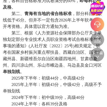
准，各科目合格标准为试卷满分的60%，
即每科45分
及格
。
第二、
青海有当地的省合格标准
，部分科目分数
线低于45分。但并不一定包含2026年上半年软考所有
开考资格。具体需以官方通知为准。
第三、根据《人力资源社会保障部办公厅关于单
独划定部分专业技术人员职业资格考试合格标准有关
事项的通知》(人社厅发〔2022〕25号)相关规定，软
考在国家乡村振兴重点帮扶县、西藏自治区、四省涉
藏州县、新疆维吾尔自治区南疆四地州、甘肃临夏
州、四川凉山州、乐山市峨边县、马边县及金口河区
单独划线
。
2025年下半年：初级44分，中高级42分
2025年上半年：初级43分，中级42分，高级不予
单独划线
2024年下半年：初中级39分，高级40分
2024年上半年：各科39分及格