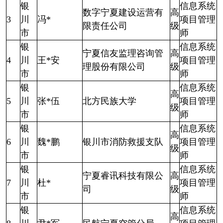
银
信息系统
数字宁夏建设运营有
高
3
川
冯*
项目管理
限责任公司
级
市
师
银
信息系统
宁夏信友监理咨询管
高
4
川
王*安
项目管理
理股份有限公司
级
市
师
银
信息系统
高
5
川
张*伍
北方民族大学
项目管理
级
市
师
银
信息系统
高
6
川
魏*鹏
银川市消防救援支队
项目管理
级
市
师
银
信息系统
宁夏睿讯科技有限公
高
7
川
杜*
项目管理
司
级
市
师
银
信息系统
高