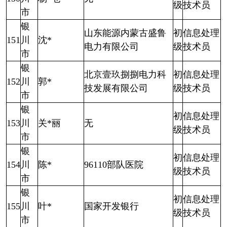
级
技术员
市
银
山东能源内蒙古盛鲁
初
信息处理
151
川
沈*
电力有限公司
级
技术员
市
银
北京壹玖捌捌电力科
初
信息处理
152
川
郭*
技发展有限公司
级
技术员
市
银
初
信息处理
153
川
关*丽
无
级
技术员
市
银
初
信息处理
154
川
陈*
96110部队医院
级
技术员
市
银
初
信息处理
155
川
叶*
国家开发银行
级
技术员
市