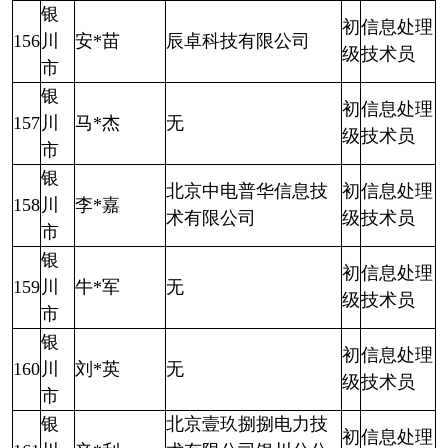
银
初
信息处理
156
川
安*苗
辰卓科技有限公司
级
技术员
市
银
初
信息处理
157
川
马*杰
无
级
技术员
市
银
北京中电普华信息技
初
信息处理
158
川
李*嘉
术有限公司
级
技术员
市
银
初
信息处理
159
川
牛*军
无
级
技术员
市
银
初
信息处理
160
川
刘*英
无
级
技术员
市
银
北京壹玖捌捌电力技
初
信息处理