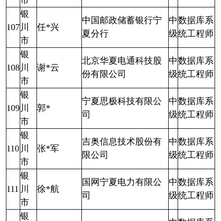
市
银
中国邮政储蓄银行宁
中
数据库系
107
川
任*兴
夏分行
级
统工程师
市
银
北京华夏电通科技股
中
数据库系
108
川
谢*云
份有限公司
级
统工程师
市
银
宁夏思极科技有限公
中
数据库系
109
川
郭*
司
级
统工程师
市
银
吉奥信息技术股份有
中
数据库系
110
川
张*军
限公司
级
统工程师
市
银
国网宁夏电力有限公
中
数据库系
111
川
徐*航
司
级
统工程师
市
银