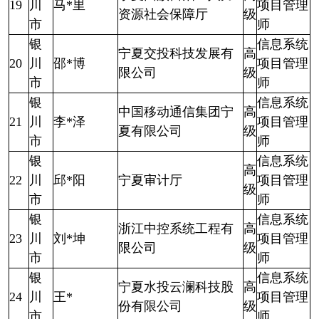
19
川
马*里
项目管理
资源社会保障厅
级
市
师
银
信息系统
宁夏交投科技发展有
高
20
川
邵*博
项目管理
限公司
级
市
师
银
信息系统
中国移动通信集团宁
高
21
川
李*泽
项目管理
夏有限公司
级
市
师
银
信息系统
高
22
川
邱*阳
宁夏审计厅
项目管理
级
市
师
银
信息系统
浙江中控系统工程有
高
23
川
刘*坤
项目管理
限公司
级
市
师
银
信息系统
宁夏水投云澜科技股
高
24
川
王*
项目管理
份有限公司
级
市
师