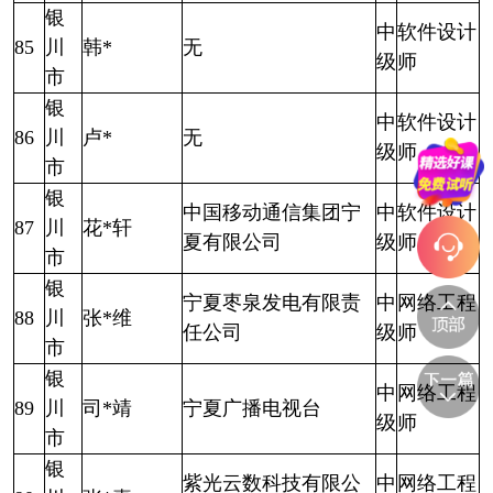
银
中
软件设计
85
川
韩*
无
级
师
市
银
中
软件设计
86
川
卢*
无
级
师
市
银
中国移动通信集团宁
中
软件设计
87
川
花*轩
夏有限公司
级
师
市
银
宁夏枣泉发电有限责
中
网络工程
88
川
张*维
任公司
级
师
市
银
中
网络工程
89
川
司*靖
宁夏广播电视台
级
师
市
银
紫光云数科技有限公
中
网络工程