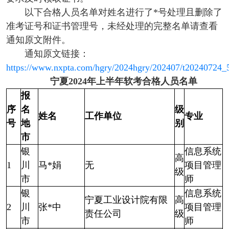
以下合格人员名单对姓名进行了*号处理且删除了
准考证号和证书管理号，未经处理的完整名单请查看
通知原文附件。
通知原文链接：
https://www.nxpta.com/hgry/2024hgry/202407/t20240724_
宁夏2024年上半年软考合格人员名单
报
序
名
级
姓名
工作单位
专业
号
地
别
市
银
信息系统
高
1
川
马*娟
无
项目管理
级
市
师
银
信息系统
宁夏工业设计院有限
高
2
川
张*中
项目管理
责任公司
级
市
师