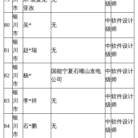
级
师
市
亚孜
银
中
软件设计
80
川
吴*
无
级
师
市
银
中
软件设计
81
川
赵*瑞
无
级
师
市
银
国能宁夏石嘴山发电
中
软件设计
82
川
杨*
公司
级
师
市
银
中
软件设计
83
川
李*祥
无
级
师
市
银
中
软件设计
84
川
石*鹏
无
级
师
市