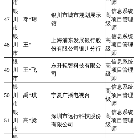
市
师
银
信息系统
银川市城市规划展示
高
47
川
邓*玮
项目管理
馆
级
市
师
银
信息系统
上海浦东发展银行股
高
48
川
王*
项目管理
份有限公司银川分行
级
市
师
银
信息系统
东升耘智科技有限公
高
49
川
王*飞
项目管理
司
级
市
师
银
信息系统
高
50
川
禹*琪
宁夏广播电视台
项目管理
级
市
师
银
信息系统
深圳市远行科技股份
高
51
川
高*梁
项目管理
有限公司
级
市
师
银