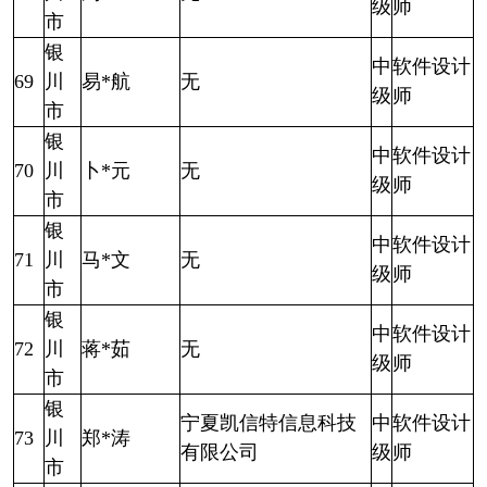
级
师
市
银
中
软件设计
69
川
易*航
无
级
师
市
银
中
软件设计
70
川
卜*元
无
级
师
市
银
中
软件设计
71
川
马*文
无
级
师
市
银
中
软件设计
72
川
蒋*茹
无
级
师
市
银
宁夏凯信特信息科技
中
软件设计
73
川
郑*涛
有限公司
级
师
市