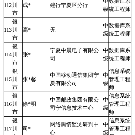
中
数据库系
112
川
成*
建行宁夏区分行
级
统工程师
市
银
中
数据库系
113
川
高*
无
级
统工程师
市
银
宁夏中晨电子有限公
中
数据库系
114
川
张*
司
级
统工程师
市
银
信息系统
中国移动通信集团宁
中
115
川
张*馨
管理工程
夏有限公司
级
市
师
银
信息系统
中国邮政集团有限公
中
116
川
徐*明
管理工程
司宁信息技术中心
级
市
师
银
信息系统
网络舆情监测研判中
中
117
川
司*
管理工程
心
级