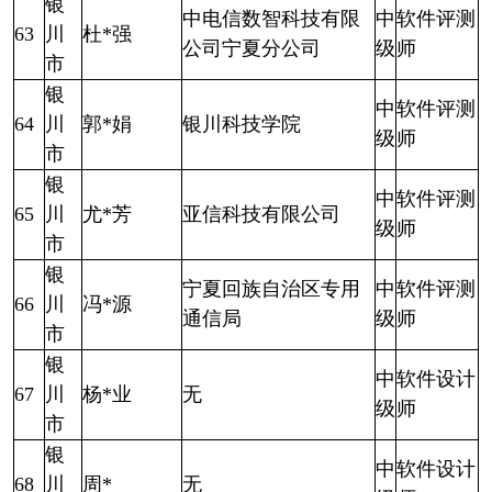
银
中电信数智科技有限
中
软件评测
63
川
杜*强
公司宁夏分公司
级
师
市
银
中
软件评测
64
川
郭*娟
银川科技学院
级
师
市
银
中
软件评测
65
川
尤*芳
亚信科技有限公司
级
师
市
银
宁夏回族自治区专用
中
软件评测
66
川
冯*源
通信局
级
师
市
银
中
软件设计
67
川
杨*业
无
级
师
市
银
中
软件设计
68
川
周*
无