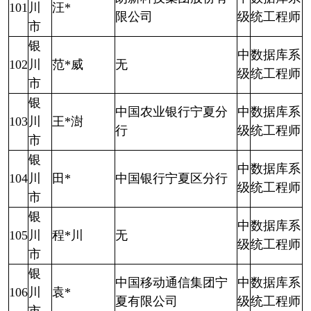
101
川
汪*
限公司
级
统工程师
市
银
中
数据库系
102
川
范*威
无
级
统工程师
市
银
中国农业银行宁夏分
中
数据库系
103
川
王*澍
行
级
统工程师
市
银
中
数据库系
104
川
田*
中国银行宁夏区分行
级
统工程师
市
银
中
数据库系
105
川
程*川
无
级
统工程师
市
银
中国移动通信集团宁
中
数据库系
106
川
袁*
夏有限公司
级
统工程师