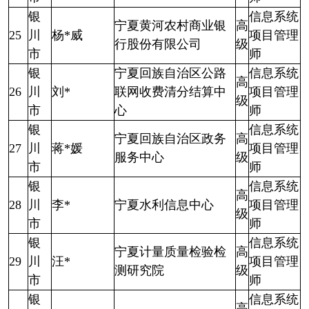
银
信息系统
宁夏黄河农村商业银
高
25
川
杨*威
项目管理
行股份有限公司
级
市
师
银
宁夏回族自治区公路
信息系统
高
26
川
刘*
联网收费清分结算中
项目管理
级
市
心
师
银
信息系统
宁夏回族自治区政务
高
27
川
蒋*媛
项目管理
服务中心
级
市
师
银
信息系统
高
28
川
李*
宁夏水利信息中心
项目管理
级
市
师
银
信息系统
宁夏计量质量检验检
高
29
川
汪*
项目管理
测研究院
级
市
师
银
信息系统
高