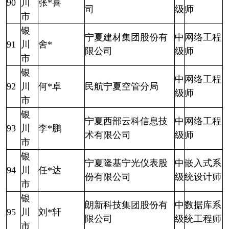
90
川
张*喜
司
级
师
市
银
宁夏建材集团股份有
中
网络工程
91
川
舍*
限公司
级
师
市
银
中
网络工程
92
川
何*卓
民航宁夏空管分局
级
师
市
银
宁夏西部云科信息技
中
网络工程
93
川
李*鹏
术有限公司
级
师
市
银
宁夏隆基宁光仪表股
中
嵌入式系
94
川
任*达
份有限公司
级
统设计师
市
银
朗新科技集团股份有
中
数据库系
95
川
刘*轩
限公司
级
统工程师
市