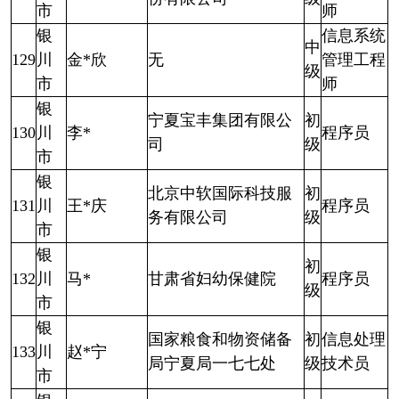
市
师
银
信息系统
中
129
川
金*欣
无
管理工程
级
市
师
银
宁夏宝丰集团有限公
初
130
川
李*
程序员
司
级
市
银
北京中软国际科技服
初
131
川
王*庆
程序员
务有限公司
级
市
银
初
132
川
马*
甘肃省妇幼保健院
程序员
级
市
银
国家粮食和物资储备
初
信息处理
133
川
赵*宁
局宁夏局一七七处
级
技术员
市