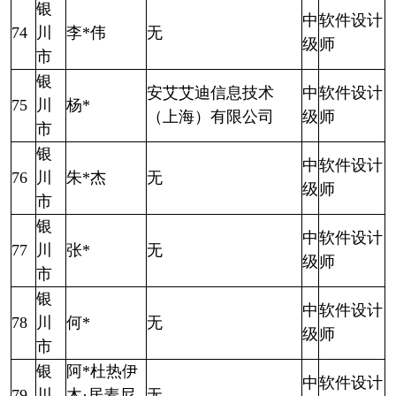
银
中
软件设计
74
川
李*伟
无
级
师
市
银
安艾艾迪信息技术
中
软件设计
75
川
杨*
（上海）有限公司
级
师
市
银
中
软件设计
76
川
朱*杰
无
级
师
市
银
中
软件设计
77
川
张*
无
级
师
市
银
中
软件设计
78
川
何*
无
级
师
市
银
阿*杜热伊
中
软件设计
79
川
木·居麦尼
无