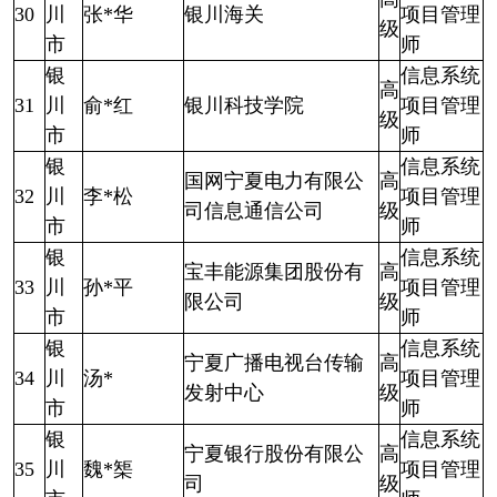
30
川
张*华
银川海关
项目管理
级
市
师
银
信息系统
高
31
川
俞*红
银川科技学院
项目管理
级
市
师
银
信息系统
国网宁夏电力有限公
高
32
川
李*松
项目管理
司信息通信公司
级
市
师
银
信息系统
宝丰能源集团股份有
高
33
川
孙*平
项目管理
限公司
级
市
师
银
信息系统
宁夏广播电视台传输
高
34
川
汤*
项目管理
发射中心
级
市
师
银
信息系统
宁夏银行股份有限公
高
35
川
魏*榘
项目管理
司
级