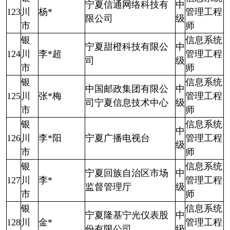
宁夏信通网络科技有
中
123
川
杨*
管理工程
限公司
级
市
师
银
信息系统
宁夏甜橙科技有限公
中
124
川
李*超
管理工程
司
级
市
师
银
信息系统
中国邮政集团有限公
中
125
川
张*梅
管理工程
司宁夏信息技术中心
级
市
师
银
信息系统
中
126
川
李*阳
宁夏广播电视台
管理工程
级
市
师
银
信息系统
宁夏回族自治区市场
中
127
川
李*
管理工程
监督管理厅
级
市
师
银
信息系统
宁夏隆基宁光仪表股
中
128
川
金*
管理工程
份有限公司
级