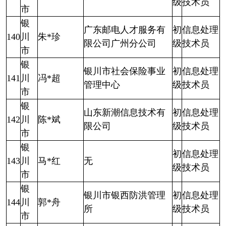
级
技术员
市
银
广东邮电人才服务有
初
信息处理
140
川
朱*珍
限公司广州分公司
级
技术员
市
银
银川市社会保险事业
初
信息处理
141
川
冯*超
管理中心
级
技术员
市
银
山东新潮信息技术有
初
信息处理
142
川
陈*斌
限公司
级
技术员
市
银
初
信息处理
143
川
马*红
无
级
技术员
市
银
银川市银西防洪管理
初
信息处理
144
川
郭*舟
所
级
技术员
市