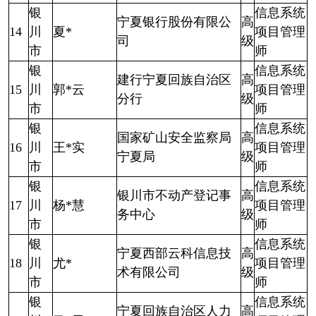
银
信息系统
宁夏银行股份有限公
高
14
川
夏*
项目管理
司
级
市
师
银
信息系统
建行宁夏回族自治区
高
15
川
郭*云
项目管理
分行
级
市
师
银
信息系统
国家矿山安全监察局
高
16
川
王*实
项目管理
宁夏局
级
市
师
银
信息系统
银川市不动产登记事
高
17
川
杨*慧
项目管理
务中心
级
市
师
银
信息系统
宁夏西部云科信息技
高
18
川
尤*
项目管理
术有限公司
级
市
师
银
信息系统
宁夏回族自治区人力
高