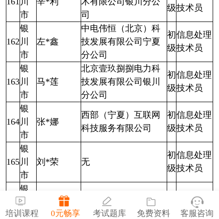
161
川
辛*利
术有限公司银川分公
级
技术员
市
司
银
中电伟恒（北京）科
初
信息处理
162
川
左*鑫
技发展有限公司宁夏
级
技术员
市
分公司
银
北京壹玖捌捌电力科
初
信息处理
163
川
马*莲
技发展有限公司银川
级
技术员
市
分公司
银
西部（宁夏）互联网
初
信息处理
164
川
张*娜
科技服务有限公司
级
技术员
市
银
初
信息处理
165
川
刘*荣
无
级
技术员
市
银
初
信息处理
166
川
张*
无
级
技术员
培训课程
0元畅享
考试题库
免费资料
客服咨询
市