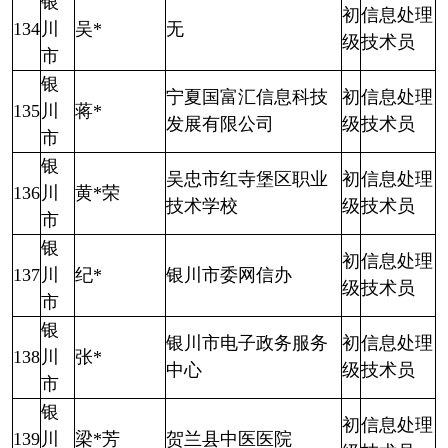
银
初
信息处理
134
川
吴*
无
级
技术员
市
银
宁夏国富汇信息科技
初
信息处理
135
川
蒋*
发展有限公司
级
技术员
市
银
吴忠市红寺堡区职业
初
信息处理
136
川
黄*荣
技术学校
级
技术员
市
银
初
信息处理
137
川
纪*
银川市委网信办
级
技术员
市
银
银川市电子政务服务
初
信息处理
138
川
张*
中心
级
技术员
市
银
初
信息处理
139
川
梁*芳
贺兰县中医医院