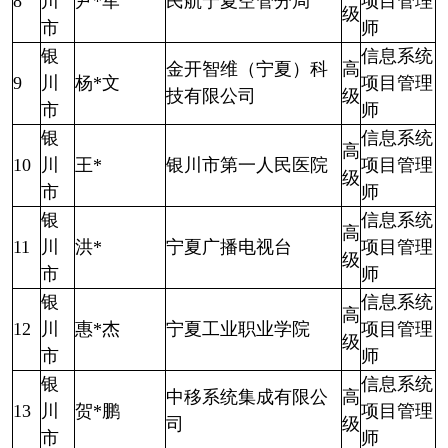
8
川
尹*军
民航宁夏空管分局
项目管理
级
市
师
银
信息系统
金开智维（宁夏）科
高
9
川
杨*文
项目管理
技有限公司
级
市
师
银
信息系统
高
10
川
王*
银川市第一人民医院
项目管理
级
市
师
银
信息系统
高
11
川
洪*
宁夏广播电视台
项目管理
级
市
师
银
信息系统
高
12
川
惠*杰
宁夏工业职业学院
项目管理
级
市
师
银
信息系统
中移系统集成有限公
高
13
川
贺*鹏
项目管理
司
级
市
师