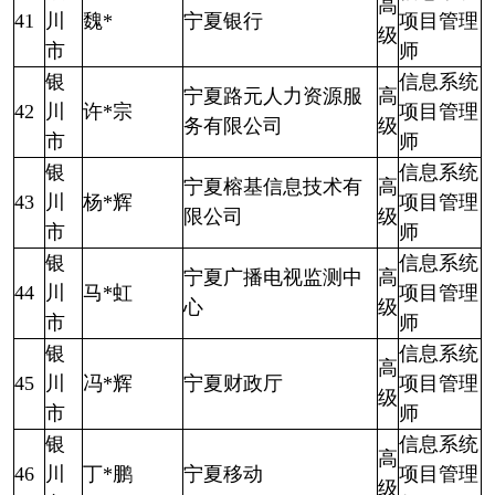
高
41
川
魏*
宁夏银行
项目管理
级
市
师
银
信息系统
宁夏路元人力资源服
高
42
川
许*宗
项目管理
务有限公司
级
市
师
银
信息系统
宁夏榕基信息技术有
高
43
川
杨*辉
项目管理
限公司
级
市
师
银
信息系统
宁夏广播电视监测中
高
44
川
马*虹
项目管理
心
级
市
师
银
信息系统
高
45
川
冯*辉
宁夏财政厅
项目管理
级
市
师
银
信息系统
高
46
川
丁*鹏
宁夏移动
项目管理
级