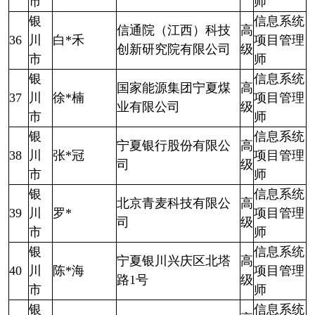
市
师
银
信息系统
信通院（江西）科技
高
36
川
白*禾
项目管理
创新研究院有限公司
级
市
师
银
信息系统
国家能源集团宁夏煤
高
37
川
徐*楠
项目管理
业有限公司
级
市
师
银
信息系统
宁夏银行股份有限公
高
38
川
张*冠
项目管理
司
级
市
师
银
信息系统
北京青麦科技有限公
高
39
川
罗*
项目管理
司
级
市
师
银
信息系统
宁夏银川兴庆区北塔
高
40
川
陈*海
项目管理
路1号
级
市
师
银
信息系统