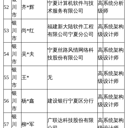
宁夏计算机软件与技
高
系统分析
52
川
齐*辉
术服务有限公司
级
师
市
银
福建新大陆软件工程
高
系统架构
53
川
尚*红
有限公司宁夏分公司
级
设计师
市
银
宁夏丝路风情网络科
高
系统架构
54
川
吴*夫
技股份有限公司
级
设计师
市
银
高
系统架构
55
川
王*
无
级
设计师
市
银
高
系统架构
56
川
杨*鑫
建设银行宁夏区分行
级
设计师
市
银
广联达科技股份有限
高
系统架构
57
川
柳*军