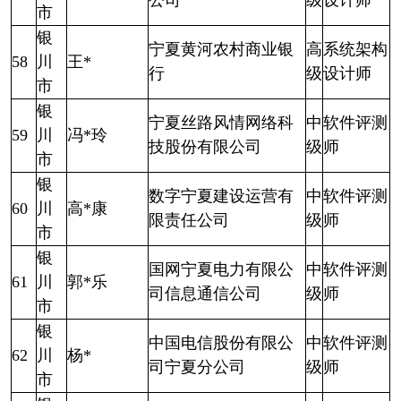
公司
级
设计师
市
银
宁夏黄河农村商业银
高
系统架构
58
川
王*
行
级
设计师
市
银
宁夏丝路风情网络科
中
软件评测
59
川
冯*玲
技股份有限公司
级
师
市
银
数字宁夏建设运营有
中
软件评测
60
川
高*康
限责任公司
级
师
市
银
国网宁夏电力有限公
中
软件评测
61
川
郭*乐
司信息通信公司
级
师
市
银
中国电信股份有限公
中
软件评测
62
川
杨*
司宁夏分公司
级
师
市