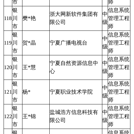
市
师
银
信息系统
浙大网新软件集团有
中
118
川
樊*艳
管理工程
限公司
级
市
师
银
信息系统
中
119
川
贺*晶
宁夏广播电视台
管理工程
级
市
师
银
信息系统
宁夏自然资源信息中
中
120
川
王*慧
管理工程
心
级
市
师
银
信息系统
中
121
川
杨*
宁夏职业技术学院
管理工程
级
市
师
银
信息系统
盐城浩方信息科技有
中
122
川
王*锦
管理工程
限公司
级
市
师
银
信息系统