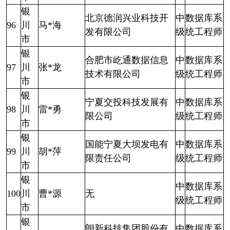
银
北京德润兴业科技开
中
数据库系
96
川
马*海
发有限公司
级
统工程师
市
银
合肥市屹通数据信息
中
数据库系
97
川
张*龙
技术有限公司
级
统工程师
市
银
宁夏交投科技发展有
中
数据库系
98
川
雷*勇
限公司
级
统工程师
市
银
国能宁夏大坝发电有
中
数据库系
99
川
胡*萍
限责任公司
级
统工程师
市
银
中
数据库系
100
川
曹*源
无
级
统工程师
市
银
朗新科技集团股份有
中
数据库系