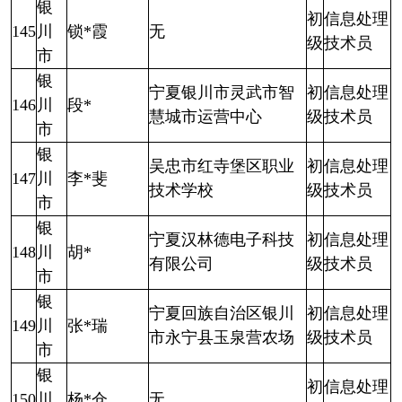
银
初
信息处理
145
川
锁*霞
无
级
技术员
市
银
宁夏银川市灵武市智
初
信息处理
146
川
段*
慧城市运营中心
级
技术员
市
银
吴忠市红寺堡区职业
初
信息处理
147
川
李*斐
技术学校
级
技术员
市
银
宁夏汉林德电子科技
初
信息处理
148
川
胡*
有限公司
级
技术员
市
银
宁夏回族自治区银川
初
信息处理
149
川
张*瑞
市永宁县玉泉营农场
级
技术员
市
银
初
信息处理
150
川
杨*仓
无