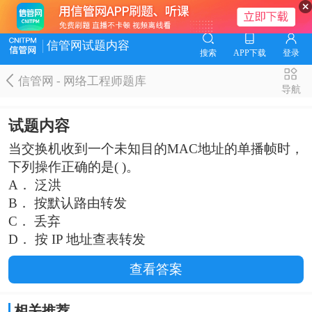
信管网试题内容
搜索
APP下载
登录
信管网 - 网络工程师题库
导航
试题内容
当交换机收到一个未知目的MAC地址的单播帧时，
下列操作正确的是( )。
A． 泛洪
B． 按默认路由转发
C． 丢弃
D． 按 IP 地址查表转发
查看答案
相关推荐