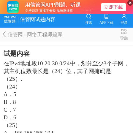
信管网试题内容
搜索
APP下载
登录
信管网 - 网络工程师题库
导航
试题内容
在IPv4地址段10.20.30.0/24中，划分至少3个子网，
其主机位数最长是（24）位，其子网掩码是
（25）.
（24）
A．5
B．8
C．7
D．6
（25）
A．255.255.255.192