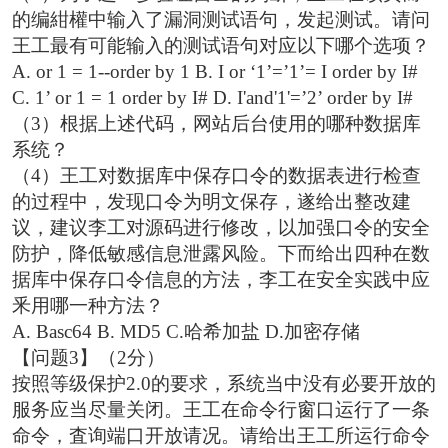
的编紺權中输入了漏洞测试语句，发起测试。请问
王工最有可能输入的测试语句对应以下哪个选项？
A. or 1 = 1--order by 1 B. I or ‘1’=’1’= I order by I#
C. 1’ or 1 = 1 order by I# D. I'and'1'=’2’ order by I#
（3）根据上述代码，网站后台使用的哪种数据库
系统？
（4）王工对数据库中保存口令的数据表进行检查
的过程中，发现口令为明文保存，遂给出整改建
议，建议李工对源码进行修改，以加强口令的安全
防护，降低敏感信息泄露风险。下而给出四种在数
据库中保存口令信息的方法，李工在安全实践中应
釆用哪一种方法？
A. Basc64 B. MD5 C.哈希加盐 D.加密存储
【问题3】（2分）
按照等级保护2.0的要求，系统当中没有必要开放的
服务应当尽量关闭。王工在命令行窗口运行了一条
命令，査询端口开放请况。请给出王工所运行命令