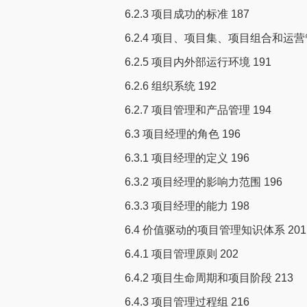
6.2.3 项目成功的标准 187
6.2.4 项目、项目集、项目组合和运营
6.2.5 项目内外部运行环境 191
6.2.6 组织系统 192
6.2.7 项目管理和产品管理 194
6.3 项目经理的角色 196
6.3.1 项目经理的定义 196
6.3.2 项目经理的影响力范围 196
6.3.3 项目经理的能力 198
6.4 价值驱动的项目管理知识体系 201
6.4.1 项目管理原则 202
6.4.2 项目生命周期和项目阶段 213
6.4.3 项目管理过程组 216