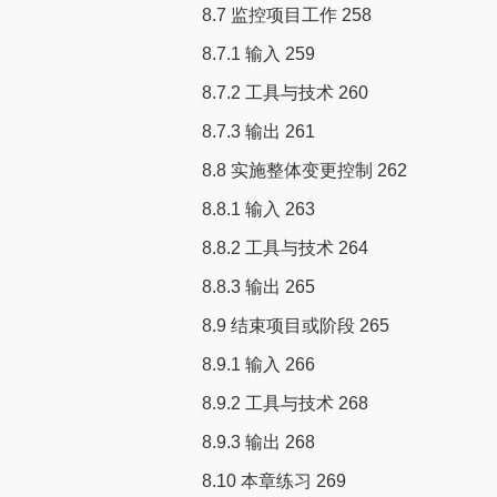
8.7 监控项目工作 258
8.7.1 输入 259
8.7.2 工具与技术 260
8.7.3 输出 261
8.8 实施整体变更控制 262
8.8.1 输入 263
8.8.2 工具与技术 264
8.8.3 输出 265
8.9 结束项目或阶段 265
8.9.1 输入 266
8.9.2 工具与技术 268
8.9.3 输出 268
8.10 本章练习 269