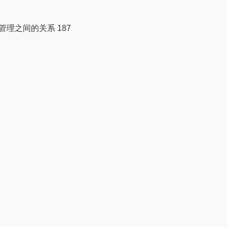
管理之间的关系 187