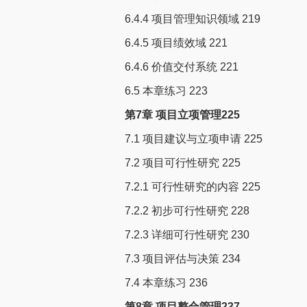
6.4.4 项目管理知识领域 219
6.4.5 项目绩效域 221
6.4.6 价值交付系统 221
6.5 本章练习 223
第7章 项目立项管理225
7.1 项目建议与立项申请 225
7.2 项目可行性研究 225
7.2.1 可行性研究的内容 225
7.2.2 初步可行性研究 228
7.2.3 详细可行性研究 230
7.3 项目评估与决策 234
7.4 本章练习 236
第8章 项目整合管理237