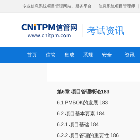
专业信息系统项目管理网站、服务平台
|
信息系统项目管理师
|
考试资讯
首页
信管
集成
系规
安全
资讯
第6章 项目管理概论183
6.1 PMBOK的发展 183
6.2 项目基本要素 184
6.2.1 项目基础 184
6.2.2 项目管理的重要性 186