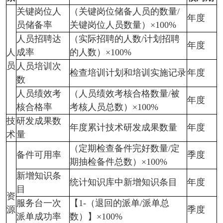
关键岗位人
（关键岗位储备人员的数量/
年度
员储备率
关键岗位人员数量）×100%
人员招聘达
（实际招聘的人数/计划招聘
年度
人
成率
的人数）×100%
员
人员培训次
检查培训计划和培训实施记录
年度
数
人员绩效考
（人员绩效考核合格数量/被
年度
核合格率
考核人员总数）×100%
技
研发成果数
年度累计技术研发成果数量
年度
术
量
（定期检查备件完好数量/定
备件可用率
季度
期抽检备件总数）×100%
新增知识条
统计知识库中新增知识条目
年度
目
资
服务台一次
【1-（退回的派单/派单总
源
季度
派单成功率
数）】×100%