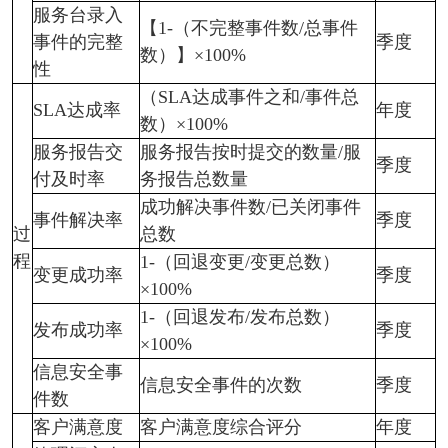
服务台录入
【1-（不完整事件数/总事件
事件的完整
季度
数）】×100%
性
（SLA达成事件之和/事件总
SLA达成率
年度
数）×100%
服务报告交
服务报告按时提交的数量/服
季度
付及时率
务报告总数量
成功解决事件数/已关闭事件
事件解决率
季度
过
总数
程
1-（回退变更/变更总数）
变更成功率
季度
×100%
1-（回退发布/发布总数）
发布成功率
季度
×100%
信息安全事
信息安全事件的次数
季度
件数
客户满意度
客户满意度综合评分
年度