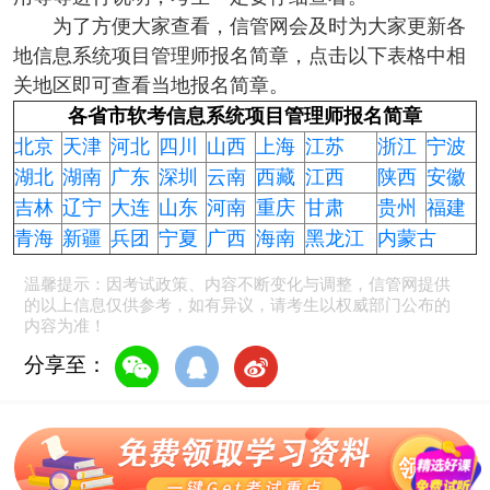
为了方便大家查看，信管网会及时为大家更新各
地
信息系统项目管理师
报名简章，点击以下表格中相
关地区即可查看当地报名简章。
各省市软考信息系统项目管理师报名简章
北京
天津
河北
四川
山西
上海
江苏
浙江
宁波
湖北
湖南
广东
深圳
云南
西藏
江西
陕西
安徽
吉林
辽宁
大连
山东
河南
重庆
甘肃
贵州
福建
青海
新疆
兵团
宁夏
广西
海南
黑龙江
内蒙古
温馨提示：因考试政策、内容不断变化与调整，信管网提供
的以上信息仅供参考，如有异议，请考生以权威部门公布的
内容为准！
分享至：