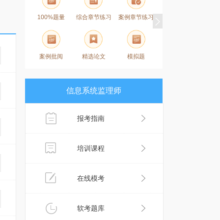
100%题量
综合章节练习
案例章节练习
历年真题
案例批阅
精选论文
模拟题
易错题
信息系统监理师
报考指南
培训课程
在线模考
软考题库