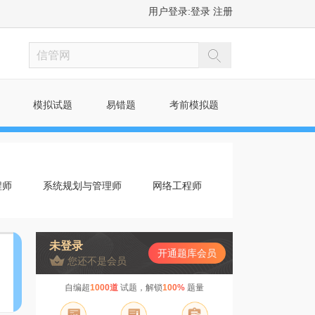
用户登录:
登录
注册
模拟试题
易错题
考前模拟题
程师
系统规划与管理师
网络工程师
未登录
开通题库会员
您还不是会员
自编超
1000道
试题，解锁
100%
题量