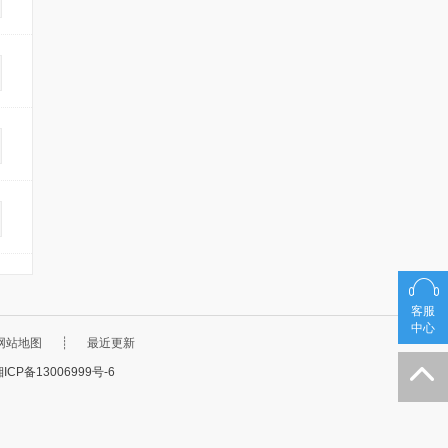
客服
客服
中心
中心
网站地图
┊
最近更新
ICP备13006999号-6