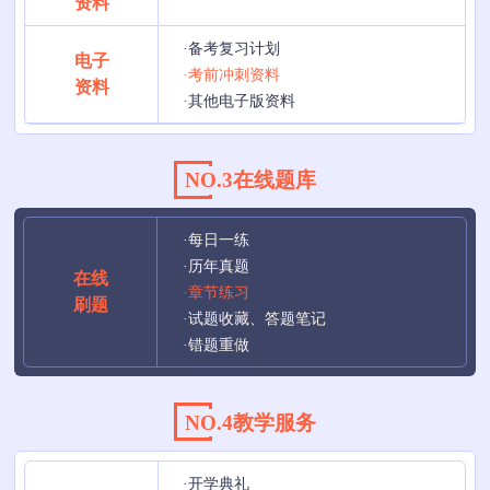
资料
·备考复习计划
电子
·考前冲刺资料
资料
·其他电子版资料
NO.3在线题库
·每日一练
·历年真题
在线
·章节练习
刷题
·试题收藏、答题笔记
·错题重做
NO.4教学服务
·开学典礼