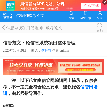
信管网软考论文
搜索
APP下载
登录
信息系统项目管理师
-
软考论文
导航
信管范文：论信息系统项目整体管理
2020年10月09日
来源：
信管网
作者:cnitpm
注：以下论文由信管网编辑网上摘录，仅供参
考，不一定完全符合论文要求，建议报名
信管网培
训
，由老师指导写作。
[摘要]