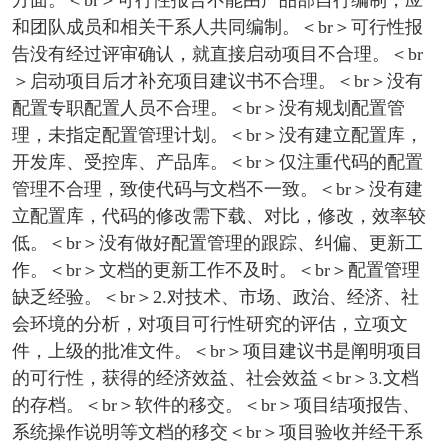
方面。＜br＞可行性报告不能由产品部自行编制，应
和团队成员和相关干系人共同编制。＜br＞可行性报
告没有经过评审确认，就直接启动项目不合理。＜br
＞启动项目后才补充项目建议书不合理。＜br＞没有
配置专职配置人员不合理。＜br＞没有规划配置管
理，未指定配置管理计划。＜br＞没有建立配置库，
开发库、受控库、产品库。＜br＞仅注重代码的配置
管理不合理，致使代码与文档不一致。＜br＞没有建
立配置库，代码的修改需下载、对比，修改，效率较
低。＜br＞没有做好配置管理的跟踪、纠偏、更新工
作。＜br＞文档的更新工作不及时。＜br＞配置管理
缺乏经验。＜br＞2.对技术、市场、政治、经济、社
会环境的分析，对项目可行性研究的评估，立项文
件，上级的批准文件。＜br＞项目建议书是阐明项目
的可行性，获得的经济效益、社会效益＜br＞3.文档
的存档。＜br＞软件的移交。＜br＞项目结项报告、
系统操作说明等文档的移交＜br＞项目验收并经干系