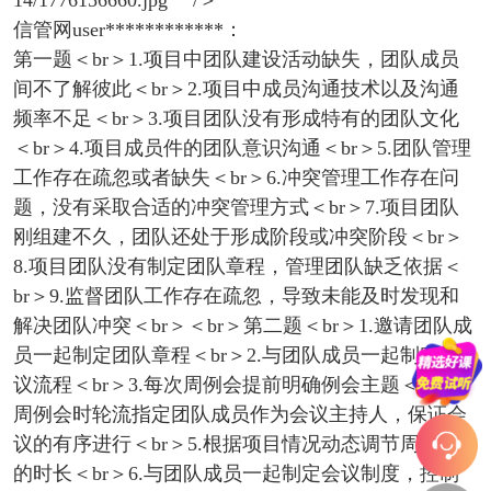
14/1776156660.jpg＂ /＞
信管网user************：
第一题＜br＞1.项目中团队建设活动缺失，团队成员
间不了解彼此＜br＞2.项目中成员沟通技术以及沟通
频率不足＜br＞3.项目团队没有形成特有的团队文化
＜br＞4.项目成员件的团队意识沟通＜br＞5.团队管理
工作存在疏忽或者缺失＜br＞6.冲突管理工作存在问
题，没有采取合适的冲突管理方式＜br＞7.项目团队
刚组建不久，团队还处于形成阶段或冲突阶段＜br＞
8.项目团队没有制定团队章程，管理团队缺乏依据＜
br＞9.监督团队工作存在疏忽，导致未能及时发现和
解决团队冲突＜br＞＜br＞第二题＜br＞1.邀请团队成
员一起制定团队章程＜br＞2.与团队成员一起制定会
议流程＜br＞3.每次周例会提前明确例会主题＜br＞4.
周例会时轮流指定团队成员作为会议主持人，保证会
议的有序进行＜br＞5.根据项目情况动态调节周例会
的时长＜br＞6.与团队成员一起制定会议制度，控制