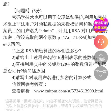
施?
【问题5】(5分)
密码学技术也可以用于实现隐私保护,利用加密技
术阻止非法用户对隐私数据的未授权访问和滥用。若
某员工的用户名为“admin”，计划用RSA 对用户名进行
加密，假设选取的两个素数 p=47.q=71.公钥加密指数
e=3.请问:
1)上述 RSA加密算法的私钥是多少?
2)请给出上述用户名的16进制表示的整数值。
3)直接利用(1)中的公钥对(2)中的整数值进行加密
是否可行?请简述原因
4)请写出对该用户名进行加密的计算公式
信管网参考答案：
查看解析：www.cnitpm.com/st/5734613909.html
温馨提示：因考试政策、内容不断变化与调整，信管网提供
的以上信息仅供参考，如有异议，请考生以权威部门公布的
内容为准！