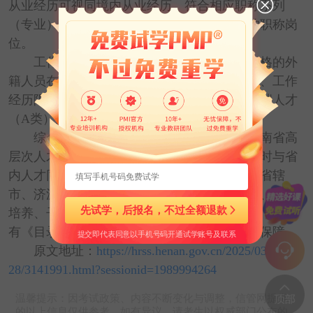
从业经历可视同境内从业经历。符合相应职称系列
（专业）层级基本标准条件的，可聘任相应的职称岗
位。
工作许可便利持有《目录》内境外职业资格的外
籍人员在办理工作许可时，可不受学历、学位、工作
经历限制，年龄可放宽至65周岁，符合外国高端人才
（A类）条件的，可办理5年以内的有效证件。
综合支持保障符合条件的专业人员纳入河南省高
层次人才服务范围，同时在相关人才项目评选时与省
内人才同等对待。鼓励相关行业主管部门、各省辖
市、济源示范区、航空港区及企业在创新创业、人才
先试学，后报名，不过全额退款
培养、子女入学、社会保障、评价激励等方面，对持
有《目录》内境外职业资格的人员给予支持和保障。
提交即代表同意以手机号码开通试学账号及联系
原文地址：
https://hrss.henan.gov.cn/2025/03-
28/3141991.html?sessionid=1989994264
温馨提示：因考试政策、内容不断变化与调整，信管网提供
的以上信息仅供参考，如有异议，请考生以权威部门公布的