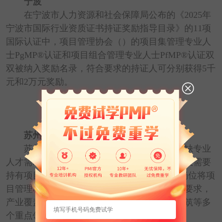
宁波
在宁波市人力资源和社会保障局公布的《2025年
宁波市国际行业资质证书持证奖励指导目录》的11项
国际认证中，项目管理协会（）的项目集管理专业人
士PgMP®认证和项目组合管理专业人士PfMP®认证双
双被纳入奖励名录，符合要求的持证人可分别获得5千
元和2万元奖励。
了解宁波政策详情
苏州
苏州发布的《苏州市2024年度重点产业紧缺专业
人才需求目录》中，有近20个重点岗位明确提及需要
持有项目管理认证PM认证，更有70余个重点岗位将项
目管理相关的知识、技能和经验列为任职能力要求，
产业覆盖新能源、半导体、工程机械、工程建筑等多
个重点领域。