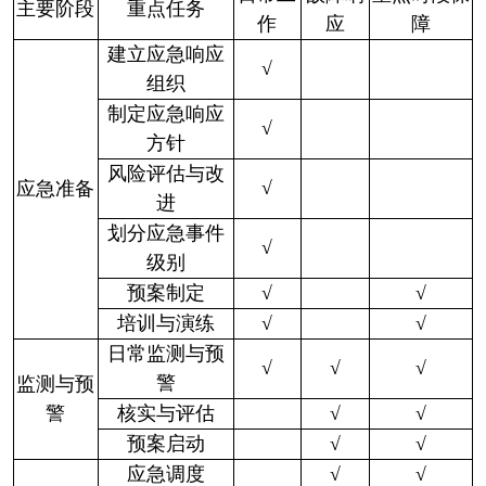
主要阶段
重点任务
作
应
障
建立应急响应
√
组织
制定应急响应
√
方针
风险评估与改
√
应急准备
进
划分应急事件
√
级别
预案制定
√
√
培训与演练
√
√
日常监测与预
√
√
√
警
监测与预
警
核实与评估
√
√
预案启动
√
√
应急调度
√
√