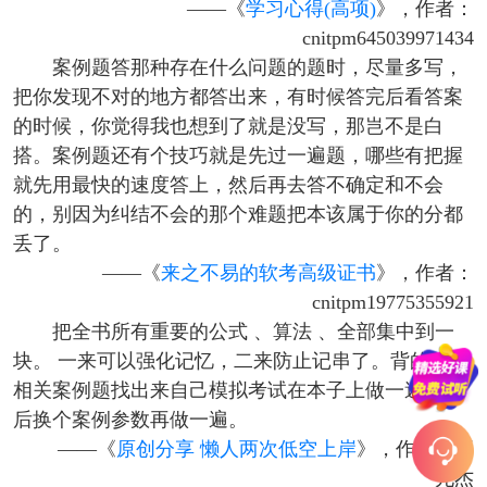
——《
学习心得(高项)
》，作者：
cnitpm645039971434
案例题答那种存在什么问题的题时，尽量多写，
把你发现不对的地方都答出来，有时候答完后看答案
的时候，你觉得我也想到了就是没写，那岂不是白
搭。案例题还有个技巧就是先过一遍题，哪些有把握
就先用最快的速度答上，然后再去答不确定和不会
的，别因为纠结不会的那个难题把本该属于你的分都
丢了。
——《
来之不易的软考高级证书
》，作者：
cnitpm19775355921
把全书所有重要的公式 、算法 、全部集中到一
块。 一来可以强化记忆，二来防止记串了。背的时候
相关案例题找出来自己模拟考试在本子上做一遍，然
后换个案例参数再做一遍。
——《
原创分享 懒人两次低空上岸
》，作者：赵
允杰