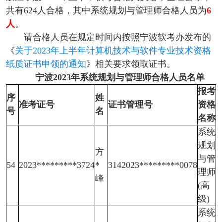
共有624人合格，其中系统规划与管理师合格人员为
6
人
。
请合格人员在规定时间内按照宁波软考办发布的
《
关于2023年上半年计算机技术与软件专业技术资格
纸质证书申领的通知
》相关要求领取证书。
宁波2023年系统规划与管理师合格人员名单
报考
序
姓
准考证号
证书管理号
资格
号
名
名称
系统
规划
方
与管
54
2023*********3724
*
3142023*********0078
理师
峰
(高
级)
系统