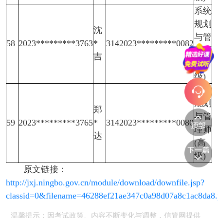
系统
规划
沈
与管
58
2023*********3763
*
3142023*********0082
理师
吉
(高
级)
系统
规划
郑
与管
59
2023*********3765
*
3142023*********0080
理师
达
(高
级)
原文链接：
http://jxj.ningbo.gov.cn/module/download/downfile.jsp?
classid=0&filename=46288ef21ae347c0a98d07a8c1ac8da8.
温馨提示：因考试政策、内容不断变化与调整，信管网提供