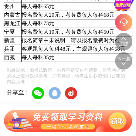
贵州
每人每科65元
内蒙古
报名费每人20元，考务费每人每科68元
黑龙江
每人每科73元
宁夏
报名费每人10元，考务费每人每科50元
新疆
报名简章中未说明，请以报名缴费时为准
兵团
客观题每人每科48元，主观题每人每科58元
西藏
每人每科85元
温馨提示：因考试政策、内容不断变化与调整，信管网提供
的以上信息仅供参考，如有异议，请考生以权威部门公布的
内容为准！
分享至：