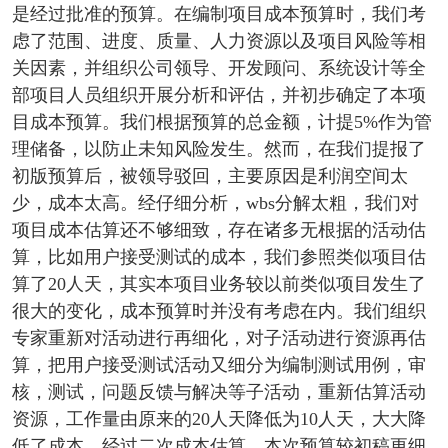
是经过批准的预算。在编制项目成本预算时，我们考
虑了范围、进度、质量、人力资源以及项目风险等相
关因素，并组织公司领导、开发顾问、系统设计等全
部项目人员组织开展分析和评估，并初步确定了本项
目成本预算。我们根据预算的总金额，计提5%作为管
理储备，以防止未知风险发生。然而，在我们提报了
初版预算后，被领导驳回，主要原因是利润空间太
少，成本太高。经仔细分析，wbs分解太粗，我们对
项目成本估算还不够细致，存在诸多无根据的活动估
算，比如用户接受测试的成本，我们参照类似项目估
算了20人天，其实本项目业务较以前类似项目发生了
很大的变化，成本预算时并没有考虑在内。我们组织
专家重新对活动进行再细化，对子活动进行资源再估
算，把用户接受测试活动又细分为编制测试用例，审
核，测试，问题反馈与解决等子活动，重新估算活动
资源，工作量由原来的20人天降低为10人天，大大降
低了成本。经过二次成本估算，本次预算较初稿更细