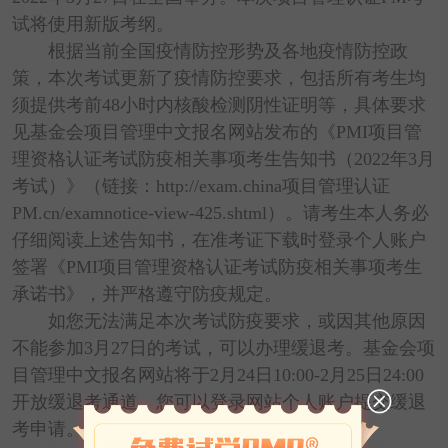
试将使用新版考纲。
根据当前全国疫情防控形势及各地疫情防控政
策，本次考试更新了疫情防控要求，包括所有考生均
须提供考前48小时内核酸检测阴性证明等，具体要求
见基金会项目管理中文报名网站发布的《PMI项目管
理资格认证考试防疫相关事项考生告知书（2022年3月
考试）》（链接：http://exam.china项目管理认证
PM.cn/examnotice-view-425.shtml）。请考生本人务必
仔细阅读上述告知书，在准考证下载时登录个人账户
签署《PMI项目管理资格认证考试防疫相关事项考生
承诺书》，并严格遵守防疫规定。
如您无法满足本次考试防疫要求，或因其他原因
不能参加3月27日的考试，可以办理缓退考。基金会项
目管理中文报名网站将于2月24日10:00-2月25日24:00
开放缓退考通道，您可以登录网站个人账户提交缓退
考申请。