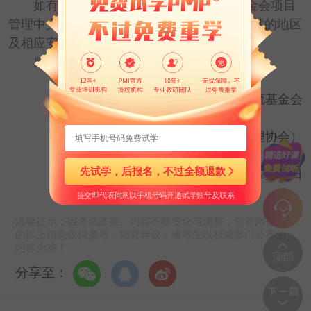
如有地区受疫情影响无法举办考试，基金会项目
管理中文报名网站将于3月15日前公布取消考试的地区
及相应安排。
感谢您的理解和配合！
中国国际人才交流基金会
PMI（项目管理协会）
先试学，后报名，不过全额退款
2022年2月22日
提交即代表同意以手机号码开通试学账号及联系
温馨提示：因考试政策、内容不断变化与调整，信管网提供
的以上信息仅供参考，如有异议，请考生以权威部门公布的
内容为准！
分享至：