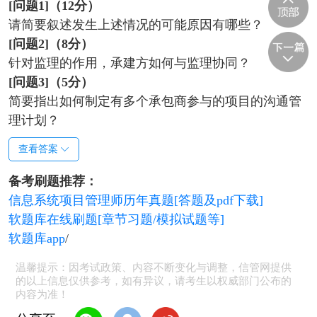
[
问题1]
（12
分）
请简要叙述发生上述情况的可能原因有哪些？
[
问题2]
（8
分）
针对监理的作用，承建方如何与监理协同？
[
问题3]
（5
分）
简要指出如何制定有多个承包商参与的项目的沟通管
理计划？
查看答案
备考刷题推荐：
信息系统项目管理师历年真题[答题及pdf下载]
软题库在线刷题[章节习题/模拟试题等]
软题库app
/
温馨提示：因考试政策、内容不断变化与调整，信管网提供
的以上信息仅供参考，如有异议，请考生以权威部门公布的
内容为准！