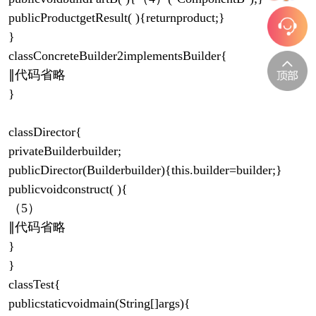
publicProductgetResult( ){returnproduct;}
}
classConcreteBuilder2implementsBuilder{
∥代码省略
}
classDirector{
privateBuilderbuilder;
publicDirector(Builderbuilder){this.builder=builder;}
publicvoidconstruct( ){
（5）
∥代码省略
}
}
classTest{
publicstaticvoidmain(String[]args){