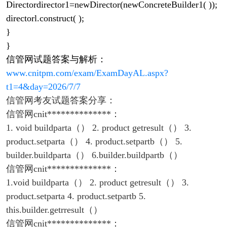
Directordirector1=newDirector(newConcreteBuilder1( ));
directorl.construct( );
}
}
信管网试题答案与解析：
www.cnitpm.com/exam/ExamDayAL.aspx?
t1=4&day=2026/7/7
信管网考友试题答案分享：
信管网cnit**************：
1. void buildparta（） 2. product getresult（） 3.
product.setparta（） 4. product.setpartb（） 5.
builder.buildparta（） 6.builder.buildpartb（）
信管网cnit**************：
1.void buildparta（） 2. product getresult（） 3.
product.setparta 4. product.setpartb 5.
this.builder.getrresult（）
信管网cnit**************：