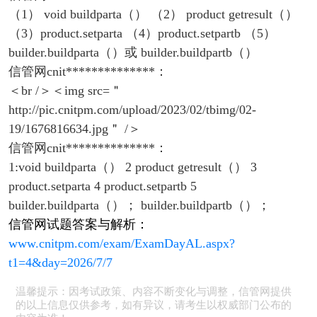
（1） void buildparta（） （2） product getresult（）
（3）product.setparta （4）product.setpartb （5）
builder.buildparta（）或 builder.buildpartb（）
信管网cnit**************：
＜br /＞＜img src=＂
http://pic.cnitpm.com/upload/2023/02/tbimg/02-
19/1676816634.jpg＂ /＞
信管网cnit**************：
1:void buildparta（） 2 product getresult（） 3
product.setparta 4 product.setpartb 5
builder.buildparta（）； builder.buildpartb（）；
信管网试题答案与解析：
www.cnitpm.com/exam/ExamDayAL.aspx?
t1=4&day=2026/7/7
温馨提示：因考试政策、内容不断变化与调整，信管网提供
的以上信息仅供参考，如有异议，请考生以权威部门公布的