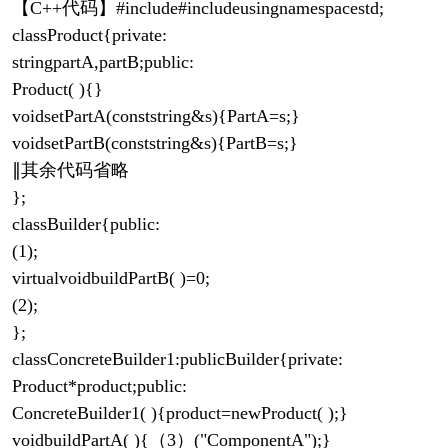
【C++代码】#include#includeusingnamespacestd;
classProduct{private:
stringpartA,partB;public:
Product( ){}
voidsetPartA(conststring&s){PartA=s;}
voidsetPartB(conststring&s){PartB=s;}
∥其余代码省略
};
classBuilder{public:
(1);
virtualvoidbuildPartB( )=0;
(2);
};
classConcreteBuilder1:publicBuilder{private:
Product*product;public:
ConcreteBuilder1( ){product=newProduct( );}
voidbuildPartA( ){（3）("ComponentA");}