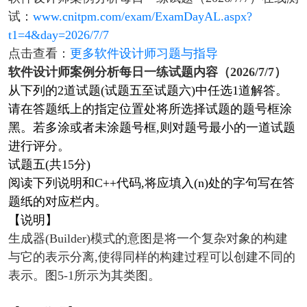
试：
www.cnitpm.com/exam/ExamDayAL.aspx?
t1=4&day=2026/7/7
点击查看：
更多软件设计师习题与指导
软件设计师案例分析每日一练试题内容（2026/7/7）
从下列的2道试题(试题五至试题六)中任选1道解答。
请在答题纸上的指定位置处将所选择试题的题号框涂
黑。若多涂或者未涂题号框,则对题号最小的一道试题
进行评分。
试题五(共15分)
阅读下列说明和C++代码,将应填入(n)处的字句写在答
题纸的对应栏内。
【说明】
生成器(Builder)模式的意图是将一个复杂对象的构建
与它的表示分离,使得同样的构建过程可以创建不同的
表示。图5-1所示为其类图。