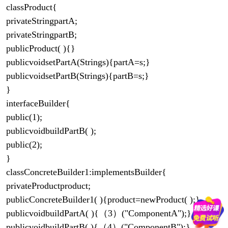
classProduct{
privateStringpartA;
privateStringpartB;
publicProduct( ){}
publicvoidsetPartA(Strings){partA=s;}
publicvoidsetPartB(Strings){partB=s;}
}
interfaceBuilder{
public(1);
publicvoidbuildPartB( );
public(2);
}
classConcreteBuilder1:implementsBuilder{
privateProductproduct;
publicConcreteBuilder1( ){product=newProduct( );}
publicvoidbuildPartA( ){（3）("ComponentA");}
publicvoidbuildPartB( ){（4）("ComponentB");}