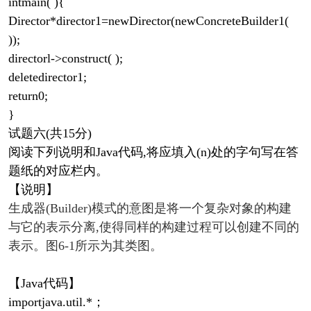
intmain( ){
Director*director1=newDirector(newConcreteBuilder1(
));
directorl->construct( );
deletedirector1;
return0;
}
试题六(共15分)
阅读下列说明和Java代码,将应填入(n)处的字句写在答
题纸的对应栏内。
【说明】
生成器(Builder)模式的意图是将一个复杂对象的构建
与它的表示分离,使得同样的构建过程可以创建不同的
表示。图6-1所示为其类图。
【Java代码】
importjava.util.*；