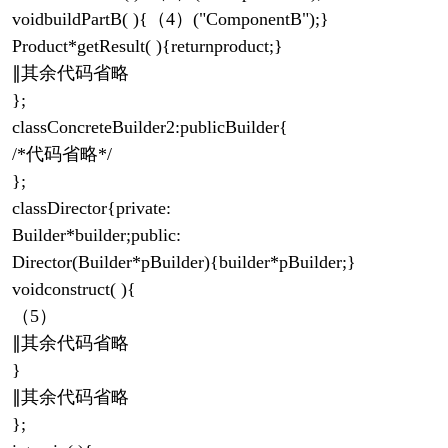
voidbuildPartB( ){（4）("ComponentB");}
Product*getResult( ){returnproduct;}
∥其余代码省略
};
classConcreteBuilder2:publicBuilder{
/*代码省略*/
};
classDirector{private:
Builder*builder;public:
Director(Builder*pBuilder){builder*pBuilder;}
voidconstruct( ){
（5）
∥其余代码省略
}
∥其余代码省略
};