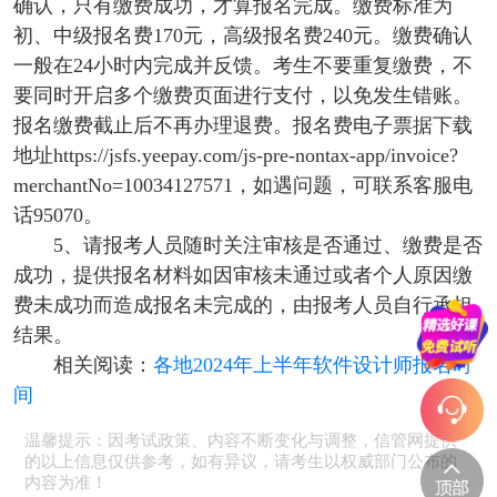
确认，只有缴费成功，才算报名完成。缴费标准为
初、中级报名费170元，高级报名费240元。缴费确认
一般在24小时内完成并反馈。考生不要重复缴费，不
要同时开启多个缴费页面进行支付，以免发生错账。
报名缴费截止后不再办理退费。报名费电子票据下载
地址https://jsfs.yeepay.com/js-pre-nontax-app/invoice?
merchantNo=10034127571，如遇问题，可联系客服电
话95070。
5、请报考人员随时关注审核是否通过、缴费是否
成功，提供报名材料如因审核未通过或者个人原因缴
费未成功而造成报名未完成的，由报考人员自行承担
结果。
相关阅读：
各地2024年上半年软件设计师报名时
间
温馨提示：因考试政策、内容不断变化与调整，信管网提供
的以上信息仅供参考，如有异议，请考生以权威部门公布的
内容为准！