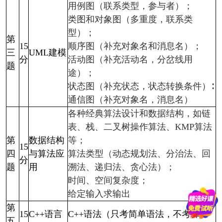
用例图（联系类型，参与者）；
类图和对象图（多重度，联系类
型）；
第
15
顺序图（补充对象名和消息名）；
三
UML建模
分
活动图（补充活动名，分岔线用
题
途）；
状态图（补充状态，状态转换条件）∶
通信图（补充对象名，消息名）
各种经典算法设计和数据结构，如链
表、栈、二叉树操作算法、KMP算法
第
数据结构
等；
15
四
与算法应
算法类型（动态规划法、分治法、回
分
题
用
溯法、递归法、贪心法）；
时间、空间复杂度；
给定输入求输出
第
15
C++语言
C++语
法（
只考简单语法，不
考算
五