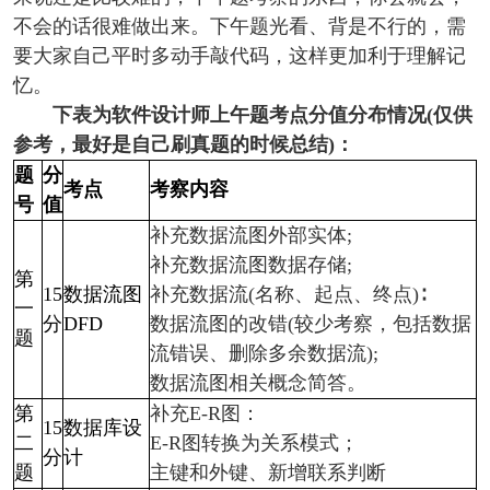
不会的话很难做出来。下午题光看、背是不行的，需
要大家自己平时多动手敲代码，这样更加利于理解记
忆。
下表为软件设计师上午题考点分值分布情况(仅供
参考，最好是自己刷真题的时候总结)：
题
分
考点
考察内容
号
值
补充数据流图外部实体;
补充数据流图数据存储;
第
15
数据流图
补充数据流(名称、起点、终点)∶
一
分
DFD
数据流图的改错(较少考察，包括数据
题
流错误、删除多余数据流);
数据流图相关概念简答。
第
补充E-R图
：
15
数据库设
二
E-R图转换为关系模式；
分
计
题
主键和外键、新增联系判断