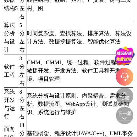
数据
分
线性结构、数组、矩阵、广义表、树与二叉
结构5
左
树、图
右
算法
5
分析
分
时间复杂度、查找算法、排序算法、算法设
与设
左
计方法、数据挖据算法、
智能优化算法
计
右
8
CMM、CMMI、统一过程、软件过程模型、
软件
分
敏捷开发、开发方法、软
件工具和开发环
工程
左
境、项目管理
右
系统
8
系统分析与设计原则、内聚耦合、需求分
开发
分
析、数据流图、WebApp设
计、测试基础知
与运
左
识、系统运行与维护
行
右
11
面向
分
基础概念、程序设计(JAVA/C++)、UML事务