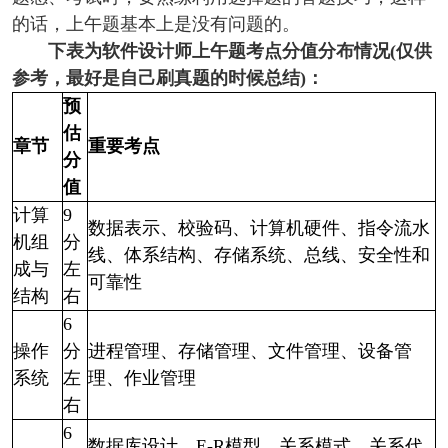
的话，上午题基本上是没有问题的。
下表为软件设计师上午题考点分值分布情况(仅供
参考，最好是自己刷真题的时候总结)：
预
估
章节
重要考点
分
值
计算
9
数据表示、校验码、计算机硬件、指令流水
机组
分
线、体系结构、存储系统、
总线、安全性和
成与
左
可靠性
结构
右
6
操作
分
进程管理、存储管理、文件管理、设备管
系统
左
理、作业管理
右
6
数据库设计、E-R模型、关系模式、关系代