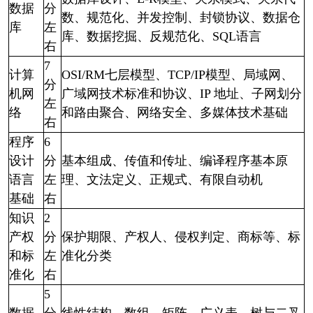
数据
分
数、规范化、并发控制、
封锁协议、数据仓
库
左
库、数据挖掘、反规范化、SQL语言
右
7
计算
OSI/RM七层模型、TCP/IP模型、局域网、
分
机网
广域网技术标准和协议、IP
地址、子网划分
左
络
和路由聚合、网络安全、多媒体技术基础
右
程序
6
设计
分
基本组成、传值和传址、编译程序基本原
语言
左
理、文法定义、正规式、有
限自动机
基础
右
知识
2
产权
分
保护期限、产权人、侵权判定、商标等、标
和标
左
准化分类
准化
右
5