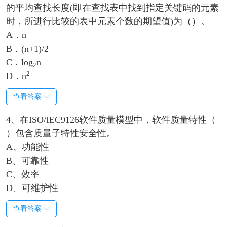
的平均查找长度(即在查找表中找到指定关键码的元素
时，所进行比较的表中元素个数的期望值)为（）。
A．n
B．(n+1)/2
C．log
n
2
2
D．n
查看答案
4、在ISO/IEC9126软件质量模型中，软件质量特性（
）包含质量子特性安全性。
A、功能性
B、可靠性
C、效率
D、可维护性
查看答案