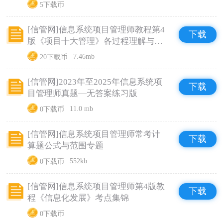
5下载币
[信管网]信息系统项目管理师教程第4
下载
版《项目十大管理》各过程理解与相
关实例举例
20下载币
7.46mb
[信管网]2023年至2025年信息系统项
下载
目管理师真题—无答案练习版
0下载币
11.0 mb
[信管网]信息系统项目管理师常考计
下载
算题公式与范围专题
0下载币
552kb
[信管网]信息系统项目管理师第4版教
下载
程《信息化发展》考点集锦
0下载币