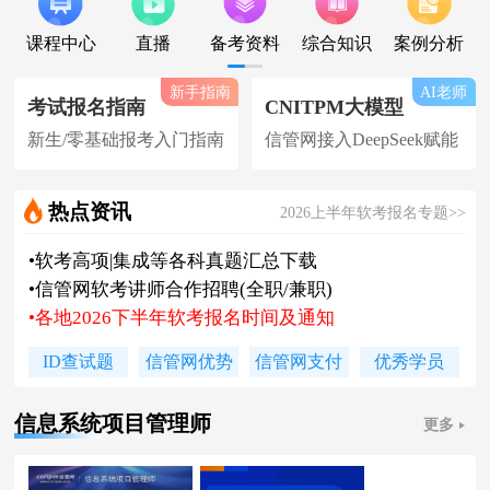
课程中心
直播
备考资料
综合知识
案例分析
新手指南
AI老师
考试报名指南
CNITPM大模型
新生/零基础报考入门指南
信管网接入DeepSeek赋能
热点资讯
2026上半年软考报名专题>>
•
软考高项|集成等各科真题汇总下载
•
信管网软考讲师合作招聘(全职/兼职)
•
各地2026下半年软考报名时间及通知
•
2026上半年软考证书领取时间及通知
ID查试题
信管网优势
信管网支付
优秀学员
•
陈老师新书《你真能懂的项目管理》
•
2026下系规丨集成丨安全免费试听课
信息系统项目管理师
更多
•
题库 [ 每日一练/章节题/原创精编题 ]
•
信管网接入人工智能 丨 AI 赋能备考