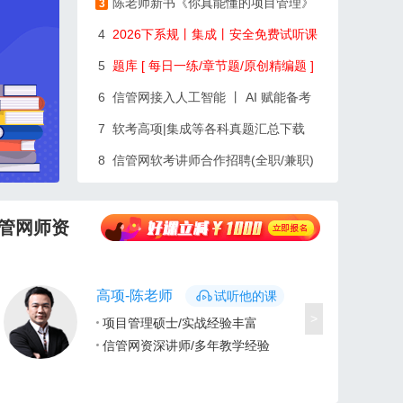
陈老师新书《你真能懂的项目管理》
3
4
2026下系规丨集成丨安全免费试听课
5
题库 [ 每日一练/章节题/原创精编题 ]
6
信管网接入人工智能 丨 AI 赋能备考
7
软考高项|集成等各科真题汇总下载
8
信管网软考讲师合作招聘(全职/兼职)
管网师资
网工-周老师
试听他的课
>
计算机网络工程师/实战经验丰富
信管网资深讲师/多年教学经验