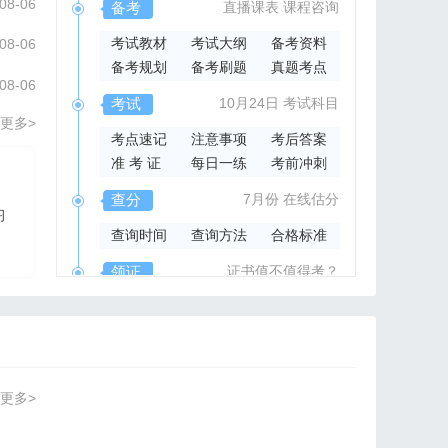
08-06
备考
直播课表
课程咨询
考试教材
考试大纲
备考资料
08-06
备考规划
备考刷题
真题考点
08-06
考试
10月24日
考试科目
更多>
考点速记
注意事项
考后答案
准 考 证
每日一练
考前冲刺
2026年集成官方指导书
查分
7月份
在线估分
习
2026系统集成项目管
查询时间
查询方法
合格标准
理工程师官方指导教材
领证
证书值不值得考？
领取时间
证书样本
证书查询
更多>