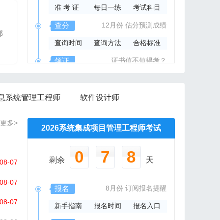
准 考 证
每日一练
考试科目
2026年系规内部辅导资料
查分
12月份
估分预测成绩
部
报班免费邮寄辅导资料
查询时间
查询方法
合格标准
信管网精心组编资料集
领证
证书值不值得考？
领取时间
证书样本
证书查询
息系统管理工程师
软件设计师
更多>
2026系统集成项目管理工程师考试
0
7
8
剩余
天
08-07
08-07
报名
8月份
订阅报名提醒
08-07
新手指南
报名时间
报名入口