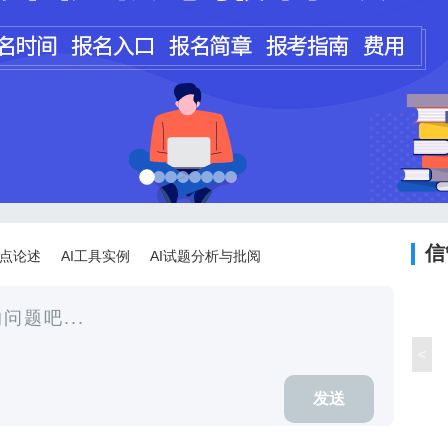
程师
计师
信
论点论述
AI工具实例
AI试题分析与批阅
高项-陈老师
试听他的课
<
项目管理硕士/实战经验丰富
信管网资深讲师/多年教学经验
发送