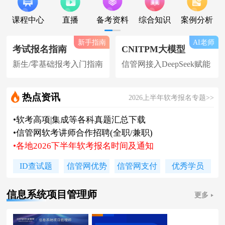
课程中心
直播
备考资料
综合知识
案例分析
新手指南
AI老师
考试报名指南
CNITPM大模型
新生/零基础报考入门指南
信管网接入DeepSeek赋能
热点资讯
2026上半年软考报名专题>>
•
软考高项|集成等各科真题汇总下载
•
信管网软考讲师合作招聘(全职/兼职)
•
各地2026下半年软考报名时间及通知
•
2026上半年软考证书领取时间及通知
ID查试题
信管网优势
信管网支付
优秀学员
•
陈老师新书《你真能懂的项目管理》
•
2026下系规丨集成丨安全免费试听课
信息系统项目管理师
更多
•
题库 [ 每日一练/章节题/原创精编题 ]
•
信管网接入人工智能 丨 AI 赋能备考