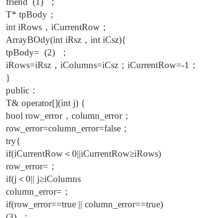
friend (1) ；
T* tpBody；
int iRows，iCurrentRow；
ArrayBOdy(int iRsz，int iCsz){
tpBody= (2) ；
iRows=iRsz，iColumns=iCsz；iCurrentRow=-1；
}
public：
T& operator[](int j) {
bool row_error，column_error；
row_error=column_error=false；
try{
if(iCurrentRow＜0||iCurrentRow≥iRows)
row_error=；
if(j＜0|| j≥iColumns
column_error=；
if(row_error==true || column_error==true)
(3) ；