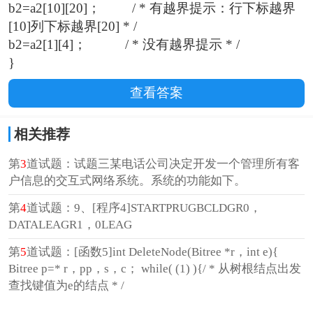
b2=a2[10][20]； / * 有越界提示：行下标越界
[10]列下标越界[20] * /
b2=a2[1][4]； / * 没有越界提示 * /
}
查看答案
相关推荐
第
3
道试题：试题三某电话公司决定开发一个管理所有客
户信息的交互式网络系统。系统的功能如下。
第
4
道试题：9、[程序4]STARTPRUGBCLDGR0，
DATALEAGR1，0LEAG
第
5
道试题：[函数5]int DeleteNode(Bitree *r，int e){
Bitree p=* r，pp，s，c； while( (1) ){/ * 从树根结点出发
查找键值为e的结点 * /