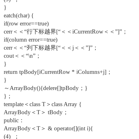
}
eatch(char) {
if(row error==true)
cerr＜＜“行下标越界[“＜＜iCurrentRow＜＜”]”；
if(column error==true)
cerr＜＜“列下标越界[“＜＜j＜＜”]”；
cout＜＜“\n”；
}
return tpBody[iCurrentRow * iColumns+j]；
}
～ArrayBody(){delere[]tpBody；}
}；
template＜class T＞class Array {
ArrayBody＜T＞ tBody；
public：
ArrayBody＜T＞ & operator[](int i){
(4) ；