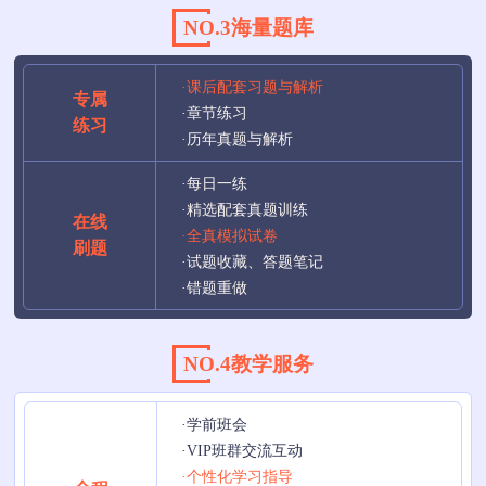
NO.3海量题库
·课后配套习题与解析
专属
·章节练习
练习
·历年真题与解析
·每日一练
·精选配套真题训练
在线
·全真模拟试卷
刷题
·试题收藏、答题笔记
·错题重做
NO.4教学服务
·学前班会
·VIP班群交流互动
·个性化学习指导