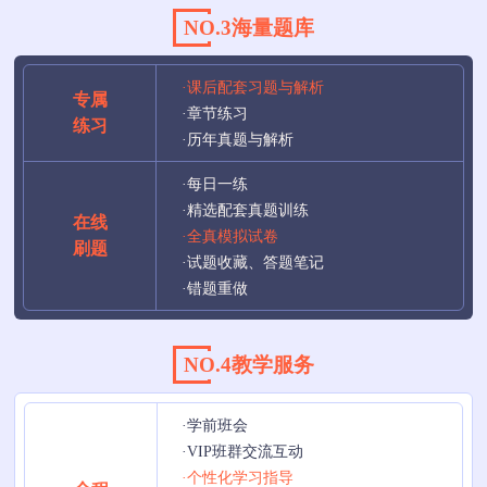
NO.3海量题库
·课后配套习题与解析
专属
·章节练习
练习
·历年真题与解析
·每日一练
·精选配套真题训练
在线
·全真模拟试卷
刷题
·试题收藏、答题笔记
·错题重做
NO.4教学服务
·学前班会
·VIP班群交流互动
·个性化学习指导