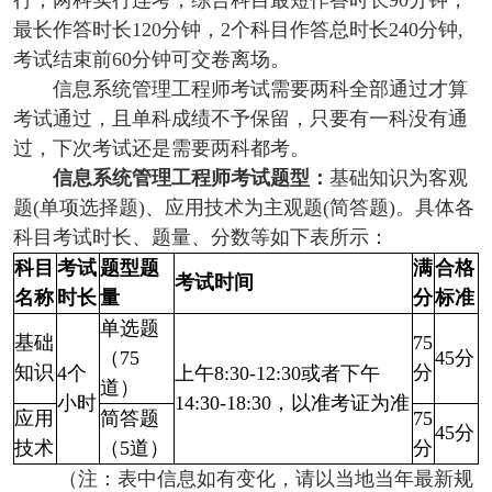
行，两科实行连考，综合科目最短作答时长90分钟，
最长作答时长120分钟，2个科目作答总时长240分钟,
考试结束前60分钟可交卷离场。
信息系统管理工程师
考试需要两科全部通过才算
考试通过，且单
科成绩不予保留，只要有一科没有通
过，下次考试还是需要两科都考。
信息系统管理工程师
考试题型：
基础知识为客观
题(单项选择题)、应用技术为主观题(简答题)。具体各
科目考试时长、题量、分数等如下表所示：
科目
考试
题型题
满
合格
考试时间
名称
时长
量
分
标准
单选题
基础
75
（75
45分
知识
分
4个
上午8:30-12:30或者下午
道）
小时
14:30-18:30，以准考证为准
应用
简答题
75
45分
技术
（5道）
分
（注：表中信息如有变化，请以当地当年最新规