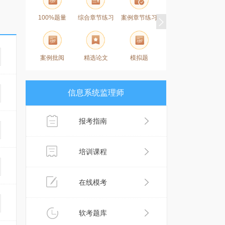
100%题量
综合章节练习
案例章节练习
历年真题
案例批阅
精选论文
模拟题
易错题
信息系统监理师
报考指南
培训课程
在线模考
软考题库