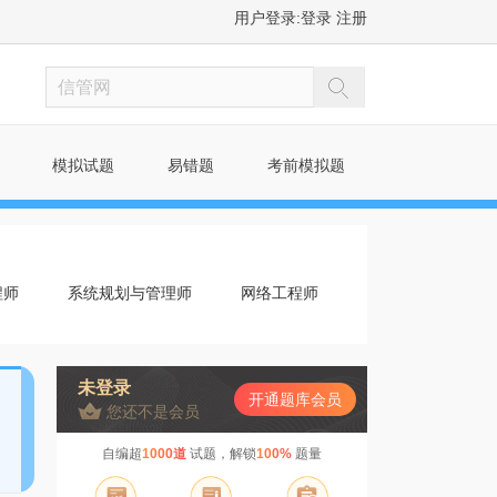
用户登录:
登录
注册
模拟试题
易错题
考前模拟题
程师
系统规划与管理师
网络工程师
未登录
开通题库会员
您还不是会员
自编超
1000道
试题，解锁
100%
题量