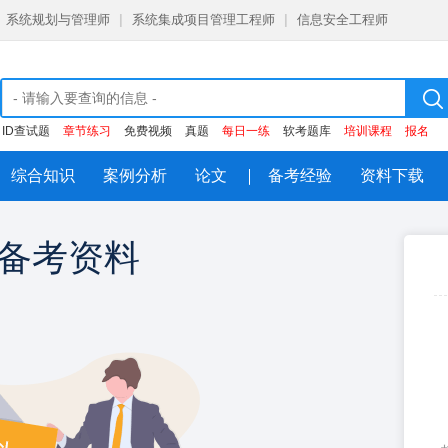
系统规划与管理师
|
系统集成项目管理工程师
|
信息安全工程师
ID查试题
章节练习
免费视频
真题
每日一练
软考题库
培训课程
报名
综合知识
案例分析
论文
备考经验
资料下载
备考资料
注册即领
大
每日一练，章节练习，历年