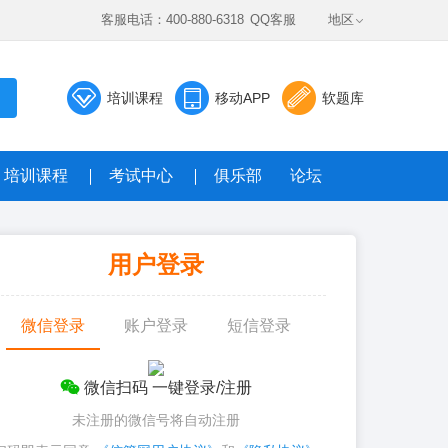
客服电话：400-880-6318
QQ客服
地区
培训课程
移动APP
软题库
培训课程
考试中心
俱乐部
论坛
数据题库系统
用户登录
真题，全真模考免费答
微信登录
账户登录
短信登录
微信扫码 一键登录/注册
未注册的微信号将自动注册